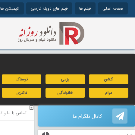
صفحه اصلی
فیلم ها
فیلم های دوبله فارسی
انیمیشن ها
اکشن
رزمی
ترسناک
درام
خانوادگی
فانتزی
تماس با ما و تب
کانال تلگرام ما