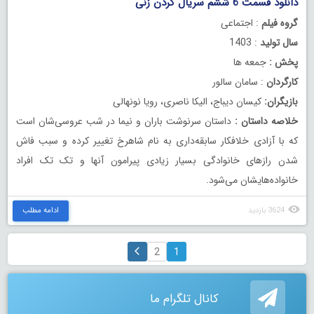
دانلود قسمت 6 ششم سریال گردن زنی
گروه فیلم
: اجتماعی
سال تولید
: 1403
پخش :
جمعه ها
کارگردان
: سامان سالور
بازیگران:
کیسان دیباج، الیکا ناصری، رویا نونهالی
خلاصه داستان :
داستان سرنوشت باران و نیما در شب عروسی‌شان است
که با آزادی خلافکار سابقه‌داری به نام شاهرخ تغییر کرده و سبب فاش
شدن رازهای خانوادگی بسیار زیادی پیرامون آنها و تک تک افراد
خانواده‌هایشان می‌شود.
3624 بازدید
ادامه مطلب
2
1
کانال تلگرام ما