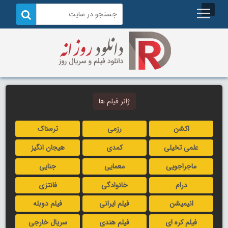
ژانر فیلم ها
اکشن
رزمی
ترسناک
علمی تخیلی
کمدی
هیجان انگیز
ماجراجویی
معمایی
جنایی
درام
خانوادگی
فانتزی
انیمیشن
فیلم ایرانی
فیلم دوبله
فیلم کره ای
فیلم هندی
سریال خارجی