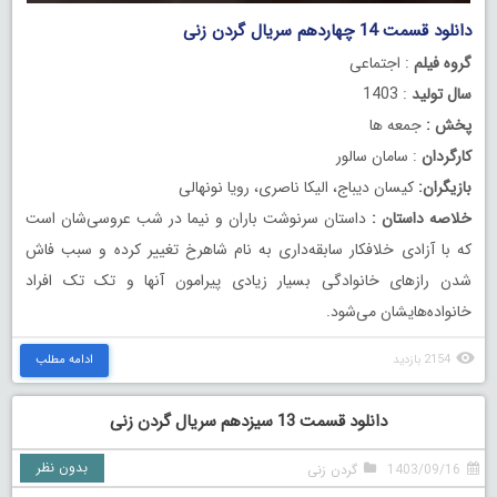
دانلود قسمت 14 چهاردهم سریال گردن زنی
گروه فیلم
: اجتماعی
سال تولید
: 1403
پخش :
جمعه ها
کارگردان
: سامان سالور
بازیگران:
کیسان دیباج، الیکا ناصری، رویا نونهالی
خلاصه داستان :
داستان سرنوشت باران و نیما در شب عروسی‌شان است
که با آزادی خلافکار سابقه‌داری به نام شاهرخ تغییر کرده و سبب فاش
شدن رازهای خانوادگی بسیار زیادی پیرامون آنها و تک تک افراد
خانواده‌هایشان می‌شود.
2154 بازدید
ادامه مطلب
دانلود قسمت 13 سیزدهم سریال گردن زنی
بدون نظر
1403/09/16
گردن زنی