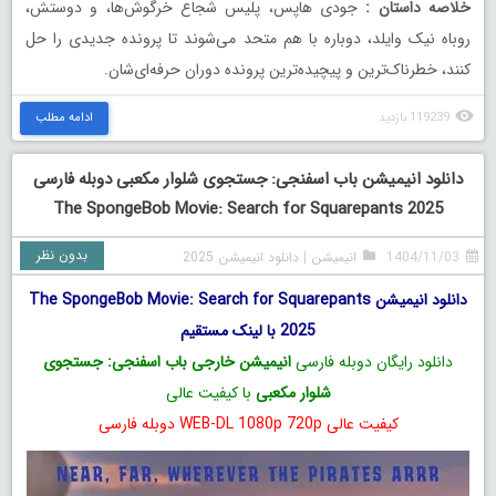
خلاصه داستان
:
جودی هاپس، پلیس شجاع خرگوش‌ها، و دوستش،
روباه نیک وایلد، دوباره با هم متحد می‌شوند تا پرونده جدیدی را حل
کنند، خطرناک‌ترین و پیچیده‌ترین پرونده دوران حرفه‌ای‌شان.
119239 بازدید
ادامه مطلب
دانلود انیمیشن باب اسفنجی: جستجوی شلوار مکعبی دوبله فارسی
The SpongeBob Movie: Search for Squarepants 2025
بدون نظر
1404/11/03
انیمیشن
|
دانلود انیمیشن 2025
دانلود انیمیشن The SpongeBob Movie: Search for Squarepants
2025 با لینک مستقیم
دانلود رایگان دوبله فارسی
انیمیشن خارجی باب اسفنجی: جستجوی
شلوار مکعبی
با کیفیت عالی
کیفیت عالی WEB-DL 1080p 720p دوبله فارسی