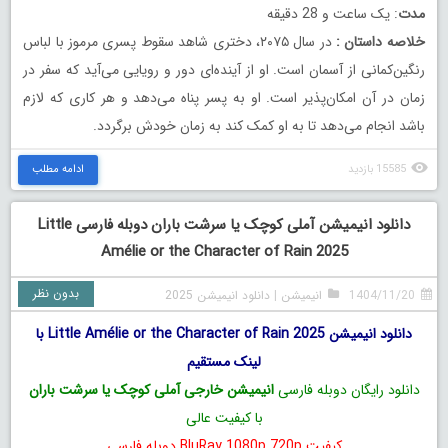
مدت
: یک ساعت و 28 دقیقه
خلاصه داستان
:
در سال ۲۰۷۵، دختری شاهد سقوط پسری مرموز با لباس
رنگین‌کمانی از آسمان است. او از آینده‌ای دور و رویایی می‌آید که سفر در
زمان در آن امکان‌پذیر است. او به پسر پناه می‌دهد و هر کاری که لازم
باشد انجام می‌دهد تا به او کمک کند به زمان خودش برگردد.
15585 بازدید
ادامه مطلب
دانلود انیمیشن آملی کوچک یا سرشت باران دوبله فارسی Little
Amélie or the Character of Rain 2025
بدون نظر
1404/11/20
انیمیشن
|
دانلود انیمیشن 2025
دانلود انیمیشن Little Amélie or the Character of Rain 2025 با
لینک مستقیم
دانلود رایگان دوبله فارسی
انیمیشن خارجی آملی کوچک یا سرشت باران
با کیفیت عالی
کیفیت BluRay 1080p 720p دوبله فارسی