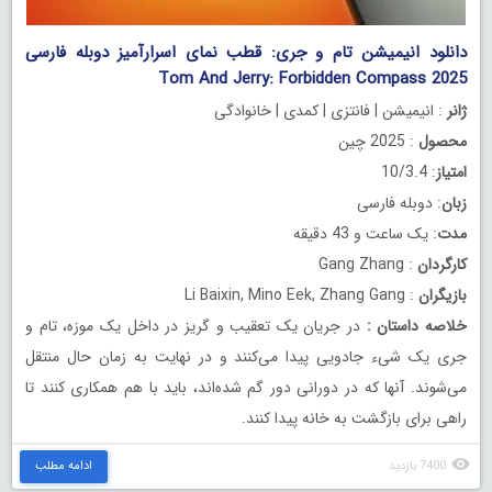
دانلود انیمیشن تام و جری: قطب‌ نمای اسرارآمیز دوبله فارسی
Tom And Jerry: Forbidden Compass 2025
ژانر
: انیمیشن | فانتزی | کمدی | خانوادگی
محصول
: 2025 چین
امتیاز
: 10/3.4
زبان
: دوبله فارسی
مدت
: یک ساعت و 43 دقیقه
کارگردان
: Gang Zhang
بازیگران
: Li Baixin, Mino Eek, Zhang Gang
خلاصه داستان
:
در جریان یک تعقیب و گریز در داخل یک موزه، تام و
جری یک شیء جادویی پیدا می‌کنند و در نهایت به زمان حال منتقل
می‌شوند. آنها که در دورانی دور گم شده‌اند، باید با هم همکاری کنند تا
راهی برای بازگشت به خانه پیدا کنند.
7400 بازدید
ادامه مطلب