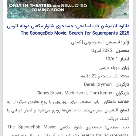
دانلود انیمیشن باب اسفنجی: جستجوی شلوار مکعبی دوبله فارسی
The SpongeBob Movie: Search for Squarepants 2025
ژانر
: انیمیشن | ماجراجویی | کمدی
محصول
: 2025 آمریکا
امتیاز
: 10/6.1
زبان
: دوبله فارسی
مدت
: یک ساعت و 22 دقیقه
کارگردان
: Derek Drymon
بازیگران
: Clancy Brown, Mark Hamill, Tom Kenny
خلاصه داستان
:
باب اسفنجی برای رویارویی با روح هلندی سرگردان به
اعماق اقیانوس سفر می‌کند، با چالش‌ها روبرو می‌شود و اسرار دریایی را
کشف می‌کند.
باب اسفنجی: جستجوی شلوار مکعبی The SpongeBob Movie:
Search for Squarepants یک انیمیشن آمریکایی در ژانر ماجراجویی،