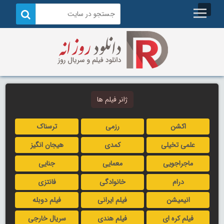
ژانر فیلم ها
اکشن
رزمی
ترسناک
علمی تخیلی
کمدی
هیجان انگیز
ماجراجویی
معمایی
جنایی
درام
خانوادگی
فانتزی
انیمیشن
فیلم ایرانی
فیلم دوبله
فیلم کره ای
فیلم هندی
سریال خارجی