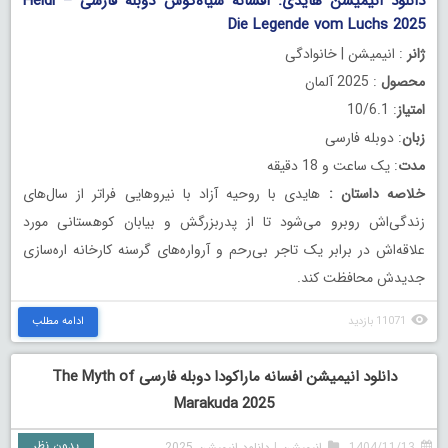
دانلود انیمیشن هایدی: افسانه سیاه‌گوش دوبله فارسی Heidi –
Die Legende vom Luchs 2025
ژانر
: انیمیشن | خانوادگی
محصول
: 2025 آلمان
امتیاز
: 10/6.1
زبان
: دوبله فارسی
مدت
: یک ساعت و 18 دقیقه
خلاصه داستان
:
هایدی با روحیه آزاد با نیروهایی فراتر از سال‌های
زندگی‌اش روبرو می‌شود تا از پدربزرگش و بیابان کوهستانی مورد
علاقه‌اش در برابر یک تاجر بی‌رحم و آرواره‌های گرسنه کارخانه اره‌سازی
جدیدش محافظت کند.
11071 بازدید
ادامه مطلب
دانلود انیمیشن افسانه ماراکودا دوبله فارسی The Myth of
Marakuda 2025
بدون نظر
1404/11/13
انیمیشن
|
دانلود انیمیشن 2025