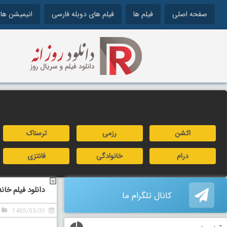
صفحه اصلی
فیلم ها
فیلم های دوبله فارسی
انیمیشن ها
اکشن
رزمی
ترسناک
درام
خانوادگی
فانتزی
دانلود فیلم خانه
کانال تلگرام ما
1405/03/31