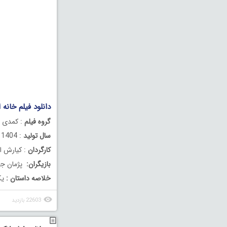
دانلود فیلم خانه 
گروه فیلم
: کمدی
سال تولید
: 1404
کارگردان
: کیارش اس
بازیگران:
پژمان جم
خلاصه داستان :
یک
22603 بازدید