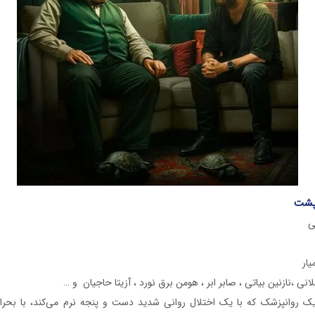
 پشت
ی
یار
نی ،نازنین بیاتی ، صابر ابر ، هومن برق نورد ، آزیتا حاجیان و …
یک روانپزشک که با یک اختلال روانی شدید دست و پنجه نرم می‌کند، با بح