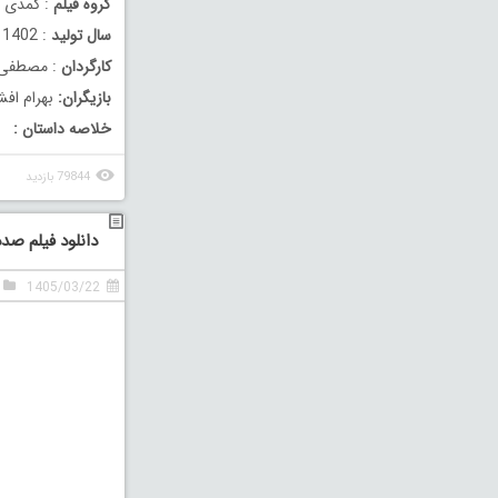
گروه فیلم
: کمدی
سال تولید
: 1402
کارگردان
: مصطفی ت
بازیگران:
بهرام افش
خلاصه داستان :
79844 بازدید
دانلود فیلم صدد
1405/03/22