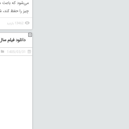
می‌شود که باعث م
چیز را حفظ کند، ش
13462 بازدید
دانلود فیلم سال
1405/03/31