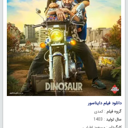
دانلود فیلم دایناسور
گروه فیلم
: کمدی
سال تولید
: 1403
کارگردان
: مسعود اطیابی