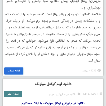
بازیگران:
پرىناز ایزدیار، پیمان معادى، سها نیاستى با هنرمندى حسن
پورشیرازى و …
خلاصه داستان :
درباره زنی بنام بهناز است که همسر خود را از دست داده
و با مشکلات زیادی در زندگی دست و پنجه نرم می‌کند. او از یک طرف
پسری به اسم علیار دارد که به دلیل بی‌انضباطی از مدرسه تعلیق شده و از
سوی دیگر، تنش‌هایی را از سمت خانواده در مراسم نامزدی‌اش با حمید
تجربه می‌کند که منجر به اتفاقاتی تلخ می‌شود. حوادثی که در آنجا رخ
می‌دهد، مهناز را از یک زن آرام، به زنی طغیانگر تبدیل می‌کند. حمید،
نامزد مهناز ماجرای ازدواج سابق و بچه داشتن او را تلاش کرده از خانواده
پنهان کند.
49032 بازدید
ادامه مطلب
دانلود فیلم کوکتل مولوتف
بدون نظر
1404/04/23
دانلود فیلم ایرانی
|
فیلم
دانلود فیلم ایرانی کوکتل مولوتف با لینک مستقیم