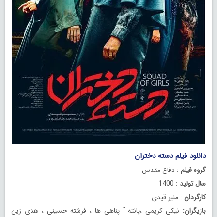
دانلود فیلم دسته دختران
رایگان
گروه فیلم
: دفاع مقدس
سال تولید
: 1400
کارگردان
: منیر قیدی
بازیگران:
نیکی کریمی ،پانته آ پناهی ها ، فرشته حسینی ، هدی زین