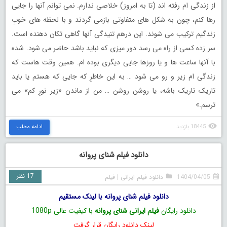
از زندگی ام رفته اند (تا به امروز) خلاصی ندارم. نمی توانم آنها را جایی
رها کنم، چون به شکل های متفاوتی بازمی گردند و با لحظه های خوبِ
زندگیم ترکیب می شوند. این درهم تنیدگی آنها گاهی تکان دهنده است.
سر زده کسی از راه می رسد دور میزی که نباید باشد حاضر می شود. شده
با آنها ساعت ها و یا روزها جایی دیگری بوده ام. همین وقت هاست که
زندگی ام زیر و رو می شود … به این خاطرِ که جایی که هستم یا باید
تاریک تاریک باشه، یا روشن روشن … من از ماندن «زیر نورِ کم» می
ترسم.»
18445 بازدید
ادامه مطلب
دانلود فیلم شنای پروانه
17 نظر
1404/04/05
دانلود فیلم ایرانی
|
فیلم
دانلود فیلم شنای پروانه با لینک مستقیم
دانلود رایگان
فیلم ایرانی شنای پروانه
با کیفیت عالی 1080p
لینک دانلود رایگان قرار گرفت