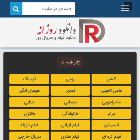
ژانر فیلم ها
اکشن
رزمی
ترسناک
علمی تخیلی
کمدی
هیجان انگیز
ماجراجویی
معمایی
جنایی
درام
خانوادگی
فانتزی
انیمیشن
فیلم ایرانی
فیلم دوبله
فیلم کره ای
فیلم هندی
سریال خارجی