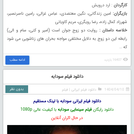
کارگردان
: ارد درویش
بازیگران:
امین زندگانی، نگین معتضدی، عباس غزالی، رامین ناصرنصیر،
شهرزاد کمال زاده، رضا رویگری، مریم کاویانی
خلاصه داستان :
روایت دو زوج جوان است (امیر و کتی، سام و الی)
رابطه این دو زوج به دلایل مختلفی مواجه بحران های زناشویی می شود
که …
16407 بازدید
ادامه مطلب
دانلود فیلم سودابه
بدون نظر
1404/04/10
دانلود فیلم ایرانی
|
فیلم
دانلود فیلم ایرانی سودابه با لینک مستقیم
دانلود رایگان
فیلم سینمایی سودابه
با کیفیت عالی 1080p
در حال اکران آنلاین