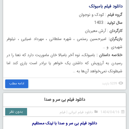
دانلود فیلم بامبولک
گروه فیلم
: کودک و نوجوان
سال تولید
: 1403
کارگردان
: آرش معیریان
بازیگران:
امیرحسین رستمی ، شهره سلطانی ، مهرداد ضیایی ، نیلوفر
شهیدی و …
خلاصه داستان :
بامبولک، نوه آخر بامبالا خان ماموریت دارد که نعنا را در
رسیدن به آرزویش که داشتن یک خواهر یا برادر است یاری کند اما
شیطونک نمی‌خواهد آن‌ها به …
5239 بازدید
ادامه مطلب
دانلود فیلم بی‌ سر و صدا
بدون نظر
1404/04/16
دانلود فیلم ایرانی
|
فیلم
دانلود فیلم بی‌ سر و صدا با لینک مستقیم