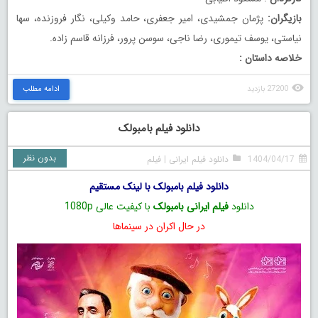
بازیگران:
پژمان جمشیدی، امیر جعفری، حامد وکیلی، نگار فروزنده، سها
نیاستی، یوسف تیموری، رضا ناجی، سوسن پرور، فرزانه قاسم زاده.
خلاصه داستان :
27200 بازدید
ادامه مطلب
دانلود فیلم بامبولک
بدون نظر
1404/04/17
دانلود فیلم ایرانی
|
فیلم
دانلود فیلم بامبولک با لینک مستقیم
دانلود
فیلم ایرانی بامبولک
با کیفیت عالی 1080p
در حال اکران در سینماها