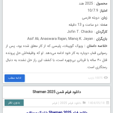
محصول
: 2025 هند
امتیاز
: 10/7.9
زبان
: دوبله فارسی
مدت
: دو ساعت و 13 دقیقه
کارگردان
: Jofin T. Chacko
بازیگران
: Asif Ali, Anaswara Rajan, Manoj K. Jayan
خلاصه داستان
:
ویوک گوپینات، پلیسی که از کار معلق شده بود، پس از
رسوایی قمار، دوباره به کار خود ادامه می‌دهد. او که وظیفه‌اش حل پرونده
قتل ۴۰ ساله با قربانی بی‌چهره است، با کشف این راز حل نشده به دنبال
رستگاری است.
10075 بازدید
ادامه مطلب
دانلود فیلم شمن Shaman 2025
بدون نظر
1404/05/18
دانلود فیلم 2025
|
فیلم
دانلود فیلم Shaman 2025 با لینک مستقیم