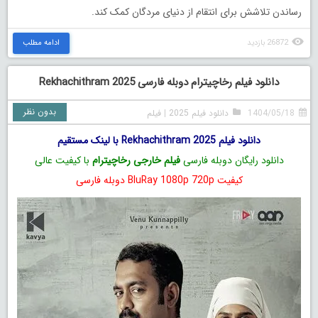
رساندن تلاشش برای انتقام از دنیای مردگان کمک کند.
26872 بازدید
ادامه مطلب
دانلود فیلم رخاچیترام دوبله فارسی Rekhachithram 2025
بدون نظر
1404/05/18
دانلود فیلم 2025
|
فیلم
دانلود فیلم Rekhachithram 2025 با لینک مستقیم
دانلود رایگان دوبله فارسی
فیلم خارجی رخاچیترام
با کیفیت عالی
کیفیت BluRay 1080p 720p دوبله فارسی