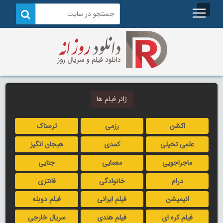
ژانر فیلم ها
اکشن
رزمی
ترسناک
علمی تخیلی
کمدی
هیجان انگیز
ماجراجویی
معمایی
جنایی
درام
خانوادگی
فانتزی
انیمیشن
فیلم ایرانی
فیلم دوبله
فیلم کره ای
فیلم هندی
سریال خارجی