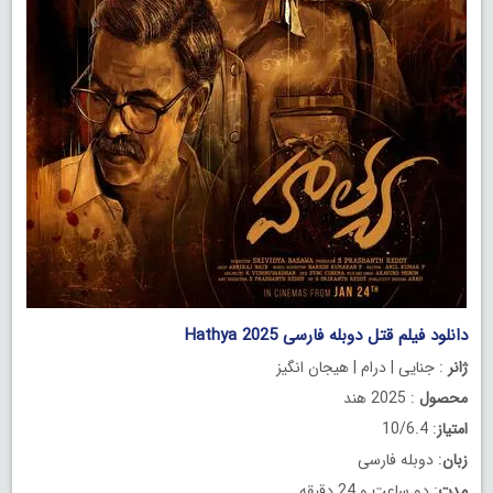
دانلود فیلم قتل دوبله فارسی Hathya 2025
ژانر
: جنایی | درام | هیجان انگیز
محصول
: 2025 هند
امتیاز
: 10/6.4
زبان
: دوبله فارسی
مدت
: دو ساعت و 24 دقیقه