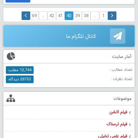
69
…
42
41
40
39
38
…
1
کانال تلگرام ما
آمار سایت
تعداد مطالب :
12,744 مطلب
تعداد نظرات :
28733 دیدگاه
موضوعات
فیلم اکشن
فیلم ترسناک
فیلم علمی تخیلی