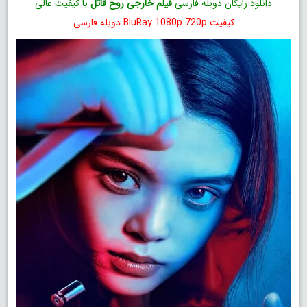
دانلود رایگان دوبله فارسی
فیلم خارجی روح قاتل
با کیفیت عالی
کیفیت BluRay 1080p 720p دوبله فارسی