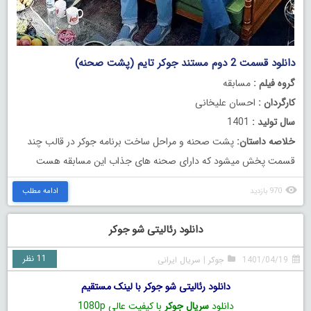
دانلود قسمت 2 دوم مستند جوکر تایم (پشت صحنه)
گروه فیلم :
مسابقه
کارگردان :
احسان علیخانی
سال تولید :
1401
خلاصه داستان:
پشت صحنه و مراحل ساخت برنامه جوکر در قالب چند
قسمت پخش میشود که دارای صحنه های جذاب این مسابقه هست
970 بازدید
ادامه مطلب
دانلود رئالیتی‌ شو جوکر
11 نظر
1401/04/19
جوکر
|
سریال ایرانی
دانلود رئالیتی‌ شو جوکر با لینک مستقیم
دانلود
سریال جوکر
با کیفیت عالی 1080p