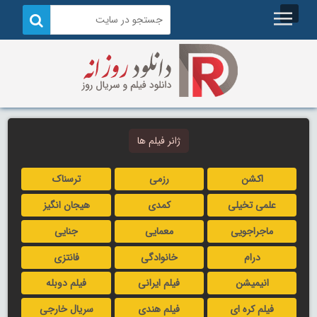
ژانر فیلم ها
اکشن
رزمی
ترسناک
علمی تخیلی
کمدی
هیجان انگیز
ماجراجویی
معمایی
جنایی
درام
خانوادگی
فانتزی
انیمیشن
فیلم ایرانی
فیلم دوبله
فیلم کره ای
فیلم هندی
سریال خارجی