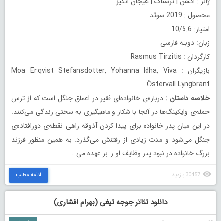
ژانر : اکشن | ترسناک | هیجان انگیز
محصول : 2019 سوئد
امتیاز: 10/5.6
زبان: دوبله فارسی
کارگردان : Rasmus Tirzitis
بازیگران : Moa Enqvist Stefansdotter, Yohanna Idha, Viva
Östervall Lyngbrant
خلاصه داستان
:
درباره‌ی خانواده‌ای فقیر در اعماق جنگل است که از ترس
حمله‌ی وایکینگ‌ها در آنجا با شکار و ماهیگیری به سختی زندگی می‌کنند.
در این میان پدر خانواده برای پیدا کردن آذوقه راهی نقطه‌ی دورافتاده‌ی
جنگل می‌شود و مدت زیادی از رفتنش می‌گذرد. به همین منظور فرزند
بزرگ خانواده در نبود پدر وظایف او را بر عهده می‌ …
30457 بازدید
ادامه مطلب
دانلود تئاتر جوجه تیغی (بهرام افشاری)