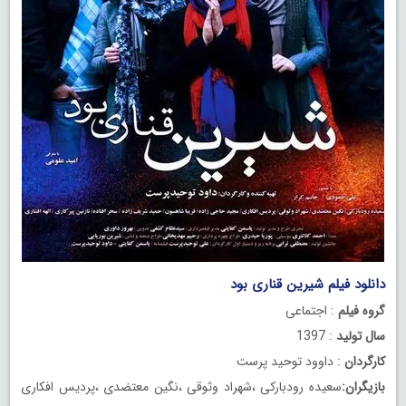
دانلود فیلم شیرین قناری بود
گروه فیلم
: اجتماعی
سال تولید
: 1397
کارگردان
: داوود توحید پرست
بازیگران:
سعیده رودبارکی ،شهراد وثوقی ،نگین معتضدی ،پردیس افکاری