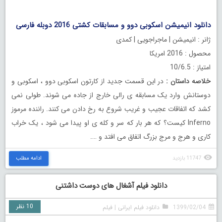
.
دانلود انیمیشن اسکوبی دوو و مسابقات کشتی 2016 دوبله فارسی
ژانر : انیمیشن | ماجراجویی | کمدی
محصول : 2016 امریکا
امتیاز : 10/6.5
خلاصه داستان
:
در این قسمت جدید از کارتون اسکوبی دوو ، اسکوبی و
دوستانش وارد یک مسابقه ی رالی خارج از جاده می شوند. طولی نمی
کشد که اتفاقات عجیب و غریب شروع به رخ دادن می کنند. راننده مرموز
Inferno کیست؟ که هر بار که سر و کله ی او پیدا می شود ، یک خراب
کاری و هرج و مرج بزرگ اتفاق می افتد و ….
11747 بازدید
ادامه مطلب
دانلود فیلم آشغال‌ های دوست داشتنی
10 نظر
1399/02/04
دانلود فیلم ایرانی
|
فیلم