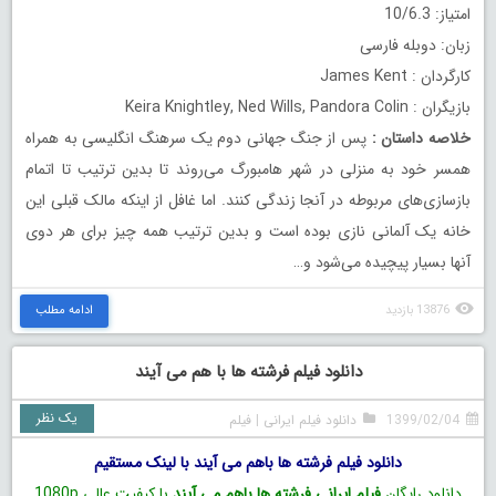
امتیاز: 10/6.3
زبان: دوبله فارسی
کارگردان : James Kent
بازیگران : Keira Knightley, Ned Wills, Pandora Colin
خلاصه داستان
:
پس از جنگ جهانی دوم یک سرهنگ انگلیسی به همراه
همسر خود به منزلی در شهر هامبورگ می‌روند تا بدین ترتیب تا اتمام
بازسازی‌های مربوطه در آنجا زندگی کنند. اما غافل از اینکه مالک قبلی این
خانه یک آلمانی نازی بوده است و بدین ترتیب همه چیز برای هر دوی
آنها بسیار پیچیده می‌شود و…
13876 بازدید
ادامه مطلب
دانلود فیلم فرشته ها با هم می آیند
یک نظر
1399/02/04
دانلود فیلم ایرانی
|
فیلم
دانلود فیلم فرشته ها باهم می آیند با لینک مستقیم
دانلود رایگان
فیلم ایرانی فرشته ها باهم می آیند
با کیفیت عالی 1080p