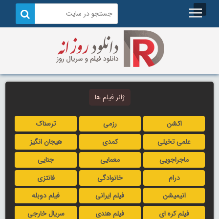
ژانر فیلم ها
اکشن
رزمی
ترسناک
علمی تخیلی
کمدی
هیجان انگیز
ماجراجویی
معمایی
جنایی
درام
خانوادگی
فانتزی
انیمیشن
فیلم ایرانی
فیلم دوبله
فیلم کره ای
فیلم هندی
سریال خارجی