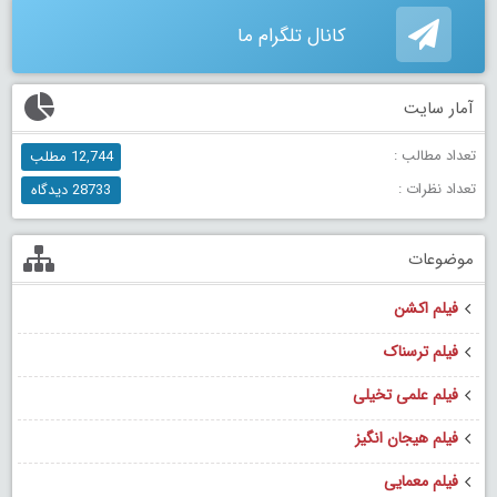
کانال تلگرام ما
آمار سایت
تعداد مطالب :
12,744 مطلب
تعداد نظرات :
28733 دیدگاه
موضوعات
فیلم اکشن
فیلم ترسناک
فیلم علمی تخیلی
فیلم هیجان انگیز
فیلم معمایی