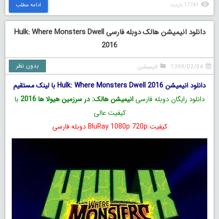
17741 بازدید
ادامه مطلب
دانلود انیمیشن هالک دوبله فارسی Hulk: Where Monsters Dwell
2016
بدون نظر
1399/02/04
انیمیشن
دانلود انیمیشن Hulk: Where Monsters Dwell 2016 با لینک مستقیم
دانلود رایگان دوبله فارسی
انیمیشن هالک: در سرزمین هیولا ها 2016
با
کیفیت عالی
کیفیت BluRay 1080p 720p دوبله فارسی