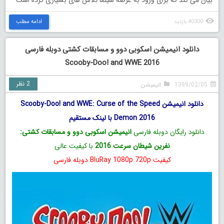
بیان می کند که برای ورود به عرصه سینما تلاش های بسیاری کرده است
40300 بازدید
ادامه مطلب
دانلود انیمیشن اسکوبی دوو و مسابقات کشتی دوبله فارسی
Scooby-Doo! and WWE 2016
2 نظر
1399/02/05
انیمیشن
دانلود انیمیشن Scooby-Doo! and WWE: Curse of the Speed
Demon 2016 با لینک مستقیم
دانلود رایگان دوبله فارسی
انیمیشن اسکوبی دوو و مسابقات کشتی:
نفرین شیطان سرعت 2016
با کیفیت عالی
کیفیت BluRay 1080p 720p دوبله فارسی