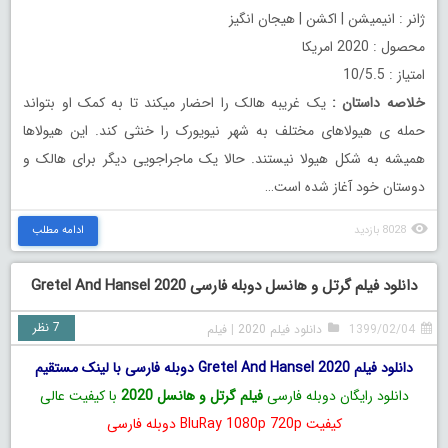
ژانر : انیمیشن | اکشن | هیجان انگیز
محصول : 2020 امریکا
امتیاز : 10/5.5
خلاصه داستان
:
یک غریبه هالک را احضار میکند تا به کمک او بتواند
حمله ی هیولاهای مختلف به شهر نیویورک را خنثی کند. این هیولاها
همیشه به شکل هیولا نیستند. حالا یک ماجراجویی دیگر برای هالک و
دوستان خود آغاز شده است…
8028 بازدید
ادامه مطلب
دانلود فیلم گرتل و هانسل دوبله فارسی Gretel And Hansel 2020
7 نظر
1399/02/04
دانلود فیلم 2020
|
فیلم
دانلود فیلم Gretel And Hansel 2020 دوبله فارسی با لینک مستقیم
دانلود رایگان دوبله فارسی
فیلم گرتل و هانسل 2020
با کیفیت عالی
کیفیت BluRay 1080p 720p دوبله فارسی