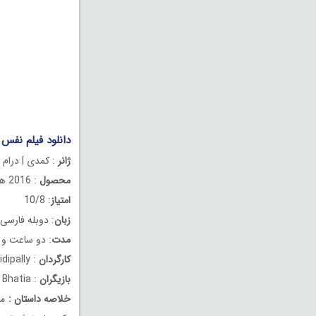
دانلود فیلم نفس دوبله 
ژانر
: کمدی | درام
محصول
: 2016 هند
امتیاز
: 10/8
زبان
: دوبله فارسی
مدت
: دو ساعت و 13 دقیقه
کارگردان
: Vamshi Paidipally
بازیگران
: Nagarjuna Akkineni , Karthi , Tamannaah Bhatia
خلاصه داستان
:
مر