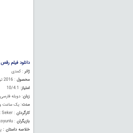
دانلود فیلم رقص با شغال‌ها 4 دوبله فارسی 6
ژانر
: کمدی
محصول
: 2016 ترکیه
امتیاز
: 10/4.1
زبان
: دوبله فارسی
مدت
: یک ساعت و 23 دقیق
کارگردان
: Murat Seker
بازیگران
: Sevket Çoruh, Ilker Ayrik, Murat Akkoyunlu
خلاصه داستان
:
پن