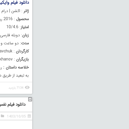
دانلود فیلم وایکینگ دو
ژانر
: اکشن | درام |
محصول
: 2016 روسیه
امتیاز
: 10/4.6
زبان
: دوبله فارسی
مدت
: دو ساعت و 15 دقیقه
کارگردان
: Andrey Kravchuk
بازیگران
: Danila Kozlovsky, Svetlana Khodchenkova, Maksim Sukhanov
خلاصه داستان
:
رو
به تبعید از طریق د
7134 بازدید
دانلود فیلم نفس دوبل
1403/10/05