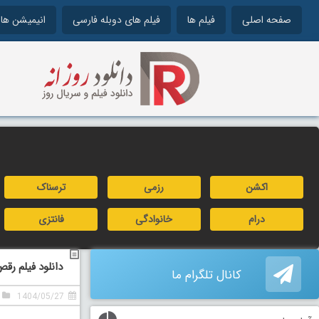
صفحه اصلی
فیلم ها
فیلم های دوبله فارسی
انیمیشن ها
اکشن
رزمی
ترسناک
درام
خانوادگی
فانتزی
دانلود فیلم رقص با شغال‌ها 4 دوبله فار
کانال تلگرام ما
1404/05/27