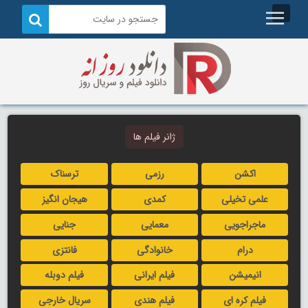
ژانر فیلم ها
اکشن
رزمی
ترسناک
علمی تخیلی
کمدی
هیجان انگیز
ماجراجویی
معمایی
جنایی
درام
خانوادگی
فانتزی
انیمیشن
فیلم ایرانی
فیلم دوبله
فیلم کره ای
فیلم هندی
سریال خارجی