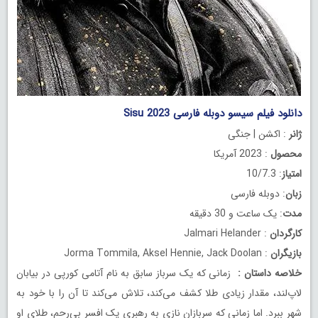
دانلود فیلم سیسو دوبله فارسی Sisu 2023
ژانر
: اکشن | جنگی
محصول
: 2023 آمریکا
امتیاز
: 10/7.3
زبان
: دوبله فارسی
مدت
: یک ساعت و 30 دقیقه
کارگردان
: Jalmari Helander
بازیگران
: Jorma Tommila, Aksel Hennie, Jack Doolan
خلاصه داستان
:
زمانی که یک سرباز سابق به نام آتامی کورپی در بیابان
لاپ‌لند، مقدار زیادی طلا کشف می‌کند، تلاش می‌کند تا آن را با خود به
شهر ببرد. اما زمانی که سربازان نازی به رهبری یک افسر بی‌رحم، طلای او