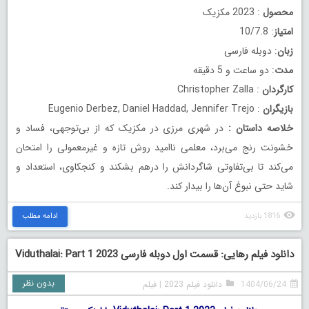
محصول
: 2023 مکزیک
امتیاز
: 10/7.8
زبان
: دوبله فارسی
مدت
: دو ساعت و 5 دقیقه
کارگردان
: Christopher Zalla
بازیگران
: Eugenio Derbez, Daniel Haddad, Jennifer Trejo
خلاصه داستان
:
در شهری مرزی در مکزیک که از بی‌توجهی، فساد و
خشونت رنج می‌برد، معلمی ناامید روش تازه و غیرمعمولی را امتحان
می‌کند تا بی‌تفاوتی شاگردانش را درهم بشکند و کنجکاوی، استعداد و
شاید حتی نبوغ آن‌ها را بیدار کند.
1816 بازدید
ادامه مطلب
دانلود فیلم رهایی: قسمت اول دوبله فارسی Viduthalai: Part 1 2023
بدون نظر
1404/06/24
دانلود فیلم 2023
|
فیلم