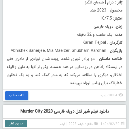
ژانر
: درام | هیجان انگیز
محصول
: 2023 هند
امتیاز
: 10/7.5
زبان
: دوبله فارسی
مدت
: یک ساعت و 32 دقیقه
کارگردان
: Karan Tejpal
بازیگران
: Abhishek Banerjee, Mia Maelzer, Shubham Vardhan
خلاصه داستان
:
دو برادر شهری شاهد ربوده شدن نوزادی از مادری فقیر
در ایستگاه راه‌آهن در روستایی در هند هستند. یکی از آنها به دلیل وظیفه
اخلاقی، دیگری را متقاعد می‌کند که به مادر کمک کند و به یک تحقیق
خطرناک برای یافتن نوزاد بپیوندد.
10004 بازدید
ادامه مطلب
دانلود فیلم شهر قتل دوبله فارسی Murder City 2023
بدون نظر
1404/02/30
دانلود فیلم 2023
|
فیلم