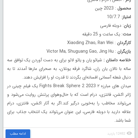
محصول
: 2023 چین
امتیاز
: 10/7.7
زبان
: دوبله فارسی
مدت
: یک ساعت و 25 دقیقه
کارگردان
: Xiaoding Zhao, Ran Wei
بازیگران
: Victor Ma, Shuguang Gao, Jing Hu
خلاصه داستان
:
شیائو یان و یائو لائو برای به دست آوردن یک توافق سه
ساله با نالان یان ران، شاگرد فرقه یونلان، به صحرای مارها آمدند تا به
دنبال شعله آسمانی افسانه‌ای بگردند تا قدرت او را افزایش دهند.
میدان های مبارزه ۲ Fights Break Sphere 2 2023 یک فیلم چینی در
ژانر اکشن، فانتزی، درام است که با حال‌وهوای پرتنش روایت می‌شود و
می‌تواند مخاطب را به‌خوبی درگیر کند.اگر به آثار اکشن، فانتزی، درام
علاقه دارید با دوبله فارسی، این عنوان می‌تواند یک انتخاب جذاب برای
شما باشد.
12482 بازدید
ادامه مطلب