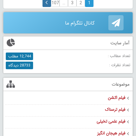
107
…
3
2
1
کانال تلگرام ما
آمار سایت
تعداد مطالب :
12,744 مطلب
تعداد نظرات :
28733 دیدگاه
موضوعات
فیلم اکشن
فیلم ترسناک
فیلم علمی تخیلی
فیلم هیجان انگیز