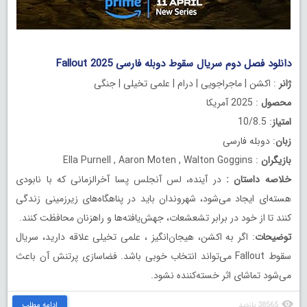
دانلود فصل دوم سریال سقوط دوبله فارسی Fallout 2025
ژانر
: اکشن | ماجراجویی | درام | علمی تخیلی | جنگی
محصول
: 2025 آمریکا
امتیاز
: 10/8.5
زبان
: دوبله فارسی
بازیگران
: Ella Purnell , Aaron Moten , Walton Goggins
خلاصه داستان
:
در آینده، لس آنجلس پسا آخرالزمانی که با نابودی
هسته‌ای ایجاد می‌شود، شهروندان باید در پناهگاه‌های زیرزمینی زندگی
کنند تا از خود در برابر تشعشعات، جهش‌یافته‌ها و راهزنان محافظت کنند.
توضیحات
: اگر به اکشن، هیجان‌انگیز ، علمی تخیلی علاقه دارید، سریال
سقوط Fallout می‌تواند انتخاب خوبی باشد. فضاسازی پرتنش آن باعث
می‌شود تماشای اثر خسته‌کننده نشود.
38565 بازدید
ادامه مطلب