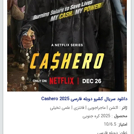
دانلود سریال کشرو دوبله فارسی Cashero 2025
ژانر
: اکشن | ماجراجویی | فانتزی | علمی تخیلی
محصول
: 2025 کره جنوبی
امتیاز
: 10/6.5
زبان
: دوبله فارسی