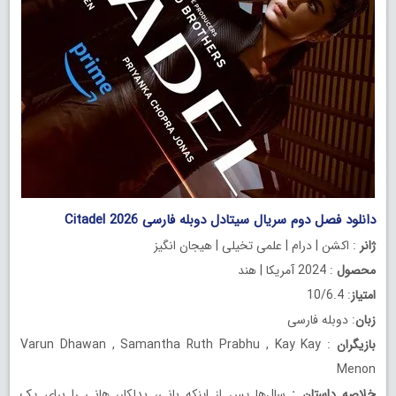
دانلود فصل دوم سریال سیتادل دوبله فارسی Citadel 2026
ژانر
: اکشن | درام | علمی تخیلی | هیجان انگیز
محصول
: 2024 آمریکا | هند
امتیاز
: 10/6.4
زبان
: دوبله فارسی
بازیگران
: Varun Dhawan , Samantha Ruth Prabhu , Kay Kay
Menon
خلاصه داستان
:
سال‌ها پس از اینکه بانی، بدلکار، هانی را برای یک