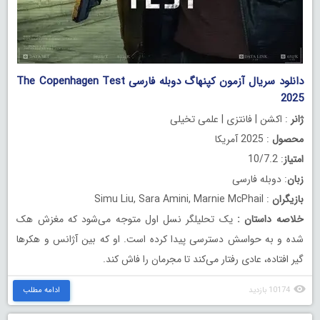
دانلود سریال آزمون کپنهاگ دوبله فارسی The Copenhagen Test
2025
ژانر
: اکشن | فانتزی | علمی تخیلی
محصول
: 2025 آمریکا
امتیاز
: 10/7.2
زبان
: دوبله فارسی
بازیگران
: Simu Liu, Sara Amini, Marnie McPhail
خلاصه داستان
:
یک تحلیلگر نسل اول متوجه می‌شود که مغزش هک
شده و به حواسش دسترسی پیدا کرده است. او که بین آژانس و هکرها
گیر افتاده، عادی رفتار می‌کند تا مجرمان را فاش کند.
10174 بازدید
ادامه مطلب