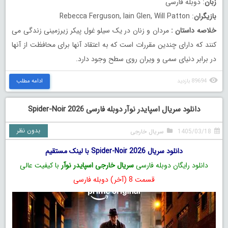
زبان
: دوبله فارسی
بازیگران
: Rebecca Ferguson, Iain Glen, Will Patton
خلاصه داستان
:
مردان و زنان در یک سیلو غول پیکر زیرزمینی زندگی می
کنند که دارای چندین مقررات است که به اعتقاد آنها برای محافظت از آنها
در برابر دنیای سمی و ویران روی سطح وجود دارد.
89694 بازدید
ادامه مطلب
دانلود سریال اسپایدر نوآر دوبله فارسی Spider-Noir 2026
بدون نظر
1405/03/18
سریال خارجی
دانلود سریال Spider-Noir 2026 با لینک مستقیم
دانلود رایگان دوبله فارسی
سریال خارجی اسپایدر نوآر
با کیفیت عالی
قسمت 8 (آخر) دوبله فارسی