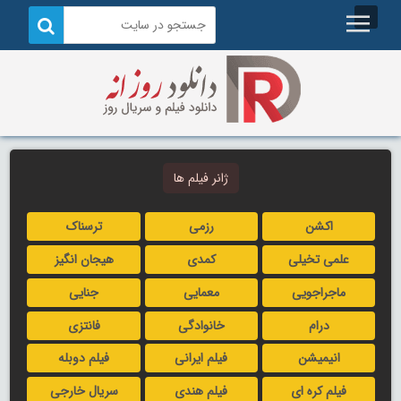
ژانر فیلم ها
اکشن
رزمی
ترسناک
علمی تخیلی
کمدی
هیجان انگیز
ماجراجویی
معمایی
جنایی
درام
خانوادگی
فانتزی
انیمیشن
فیلم ایرانی
فیلم دوبله
فیلم کره ای
فیلم هندی
سریال خارجی