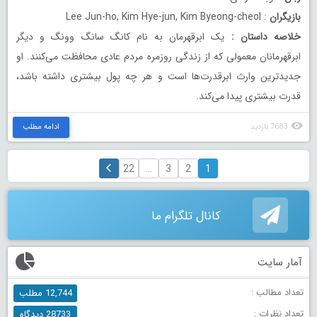
بازیگران
: Lee Jun-ho, Kim Hye-jun, Kim Byeong-cheol
خلاصه داستان
:
یک ابرقهرمان به نام کانگ سانگ وونگ و دیگر
ابرقهرمانان معمولی که از زندگی روزمره مردم عادی محافظت می‌کنند. او
جدیدترین وارث ابرقدرت‌ها است و هر چه پول بیشتری داشته باشد،
قدرت بیشتری پیدا می‌کند.
7683 بازدید
ادامه مطلب
22
…
3
2
1
کانال تلگرام ما
آمار سایت
تعداد مطالب :
12,744 مطلب
تعداد نظرات :
28733 دیدگاه