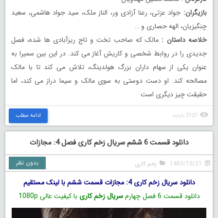
بازیگران:
جواد عزتی، رعنا آزادی ور، الناز ملک، سید جواد هاشمی، سعید
چنگیزیان، الهه حصاری و …
خلاصه داستان :
مالک که صاحب تخت و تاج ریزآبادی ها شده، فصل
جدیدی را در روابط شخصی و کاریش آغاز می کند. در این بین سمیرا به
عنوان یکی از سهام داران بزرگ هولدینگ، تلاش می کند تا با مالک
مصالحه کند. او دست دوستی به سوی مالک و سیما دراز می کند، اما
حقیقت چیز دیگری است
2127 بازدید
ادامه مطلب
دانلود قسمت 6 ششم سریال زخم کاری فصل 4: مجازات
بدون نظر
1403/10/21
زخم کاری
دانلود سریال زخم کاری 4: مجازات قسمت ششم با لینک مستقیم
دانلود قسمت 6 فصل چهارم
سریال زخم کاری
با کیفیت عالی 1080p