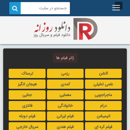
ژانر فیلم ها
اکشن
رزمی
ترسناک
علمی تخیلی
کمدی
هیجان انگیز
ماجراجویی
معمایی
جنایی
درام
خانوادگی
فانتزی
انیمیشن
فیلم ایرانی
فیلم دوبله
فیلم کره ای
فیلم هندی
سریال خارجی