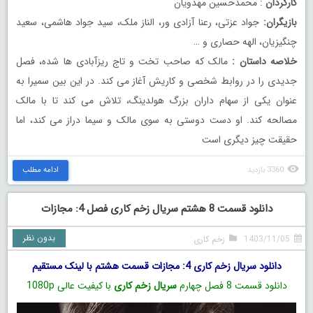
کارگردان
: محمدحسین مهدویان
بازیگران:
جواد عزتی، رعنا آزادی ور، الناز ملک، سید جواد هاشمی، سعید
چنگیزیان، الهه حصاری و …
خلاصه داستان :
مالک که صاحب تخت و تاج ریزآبادی ها شده، فصل
جدیدی را در روابط شخصی و کاریش آغاز می کند. در این بین سمیرا به
عنوان یکی از سهام داران بزرگ هولدینگ، تلاش می کند تا با مالک
مصالحه کند. او دست دوستی به سوی مالک و سیما دراز می کند، اما
حقیقت چیز دیگری است
3360 بازدید
ادامه مطلب
دانلود قسمت 8 هشتم سریال زخم کاری فصل 4: مجازات
بدون نظر
1403/11/05
زخم کاری
دانلود سریال زخم کاری 4: مجازات قسمت هشتم با لینک مستقیم
دانلود قسمت 8 فصل چهارم
سریال زخم کاری
با کیفیت عالی 1080p