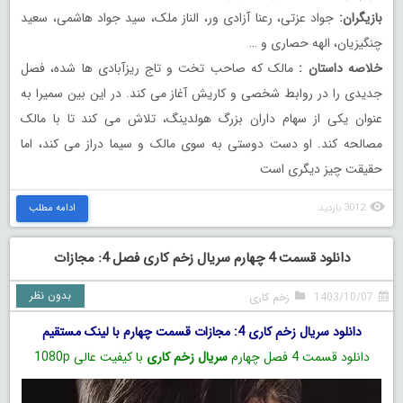
بازیگران:
جواد عزتی، رعنا آزادی ور، الناز ملک، سید جواد هاشمی، سعید
چنگیزیان، الهه حصاری و …
خلاصه داستان :
مالک که صاحب تخت و تاج ریزآبادی ها شده، فصل
جدیدی را در روابط شخصی و کاریش آغاز می کند. در این بین سمیرا به
عنوان یکی از سهام داران بزرگ هولدینگ، تلاش می کند تا با مالک
مصالحه کند. او دست دوستی به سوی مالک و سیما دراز می کند، اما
حقیقت چیز دیگری است
3012 بازدید
ادامه مطلب
دانلود قسمت 4 چهارم سریال زخم کاری فصل 4: مجازات
بدون نظر
1403/10/07
زخم کاری
دانلود سریال زخم کاری 4: مجازات قسمت چهارم با لینک مستقیم
دانلود قسمت 4 فصل چهارم
سریال زخم کاری
با کیفیت عالی 1080p