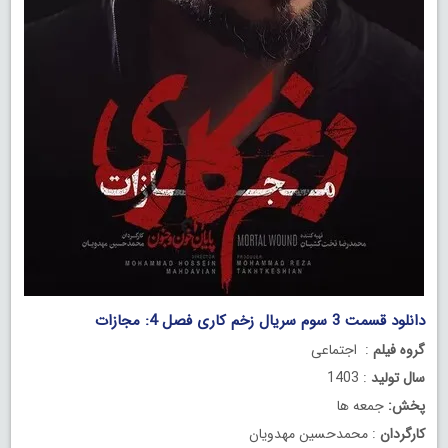
دانلود قسمت 3 سوم سریال زخم کاری فصل 4: مجازات
گروه فیلم
: اجتماعی
سال تولید
: 1403
پخش:
جمعه ها
کارگردان
: محمدحسین مهدویان