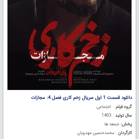
دانلود قسمت 1 اول سریال زخم کاری فصل 4: مجازات
گروه فیلم
: اجتماعی
سال تولید
: 1403
پخش:
جمعه ها
کارگردان
: محمدحسین مهدویان