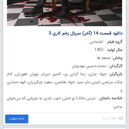
دانلود قسمت 14 (آخر) سریال زخم کاری 3
گروه فیلم
: اجتماعی
سال تولید
: 1403
پخش:
جمعه ها
کارگردان
: محمدحسین مهدویان
بازیگران:
جواد عزتی، رعنا آزادی ور، کامبیز دیرباز، مهران غفوریان، الناز
ملک، مرتضی امینی تبار، سید جواد هاشمی، سعید چنگیزیان، الهه حصاری
و …
خلاصه داستان :
نترس مالک! تو خیلی خوب بلدی به چیزایی که می‌خوای
برسی.
3481 بازدید
ادامه مطلب