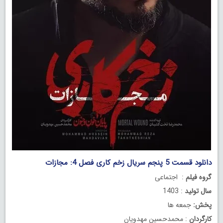
دانلود قسمت 5 پنجم سریال زخم کاری فصل 4: مجازات
گروه فیلم
: اجتماعی
سال تولید
: 1403
پخش:
جمعه ها
کارگردان
: محمدحسین مهدویان