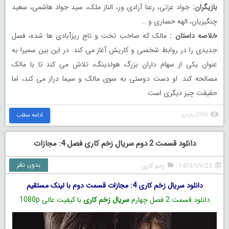
بازیگران:
جواد عزتی، رعنا آزادی ور، الناز ملک، سید جواد هاشمی، سعید
چنگیزیان، الهه حصاری و …
خلاصه داستان :
مالک که صاحب تخت و تاج ریزآبادی ها شده، فصل
جدیدی را در روابط شخصی و کاریش آغاز می کند. در این بین سمیرا به
عنوان یکی از سهام داران بزرگ هولدینگ، تلاش می کند تا با مالک
مصالحه کند. او دست دوستی به سوی مالک و سیما دراز می کند، اما
حقیقت چیز دیگری است
2793 بازدید
ادامه مطلب
دانلود قسمت 2 دوم سریال زخم کاری فصل 4: مجازات
بدون نظر
1403/09/23
زخم کاری
دانلود سریال زخم کاری 4: مجازات قسمت دوم با لینک مستقیم
دانلود قسمت 2 فصل چهارم
سریال زخم کاری
با کیفیت عالی 1080p