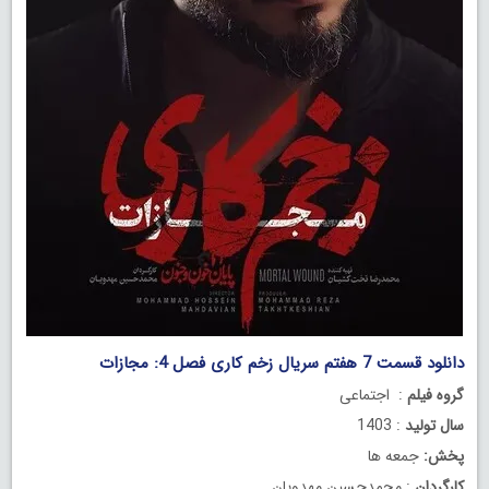
دانلود قسمت 7 هفتم سریال زخم کاری فصل 4: مجازات
گروه فیلم
: اجتماعی
سال تولید
: 1403
پخش:
جمعه ها
کارگردان
: محمدحسین مهدویان