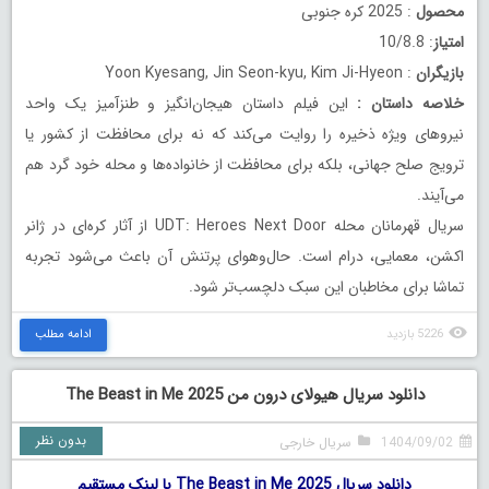
محصول
: 2025 کره جنوبی
امتیاز
: 10/8.8
بازیگران
: Yoon Kyesang, Jin Seon-kyu, Kim Ji-Hyeon
خلاصه داستان
:
این فیلم داستان هیجان‌انگیز و طنزآمیز یک واحد
نیروهای ویژه ذخیره را روایت می‌کند که نه برای محافظت از کشور یا
ترویج صلح جهانی، بلکه برای محافظت از خانواده‌ها و محله خود گرد هم
می‌آیند.
سریال قهرمانان محله UDT: Heroes Next Door از آثار کره‌ای در ژانر
اکشن، معمایی، درام است. حال‌وهوای پرتنش آن باعث می‌شود تجربه
تماشا برای مخاطبان این سبک دلچسب‌تر شود.
5226 بازدید
ادامه مطلب
دانلود سریال هیولای درون من The Beast in Me 2025
بدون نظر
1404/09/02
سریال خارجی
دانلود سریال The Beast in Me 2025 با لینک مستقیم