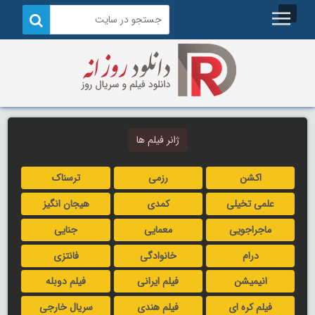
ژانر فیلم ها
اکشن
رزمی
ترسناک
علمی تخیلی
کمدی
هیجان انگیز
ماجراجویی
معمایی
جنایی
درام
خانوادگی
فانتزی
انیمیشن
فیلم ایرانی
فیلم دوبله
فیلم کره ای
فیلم هندی
سریال خارجی