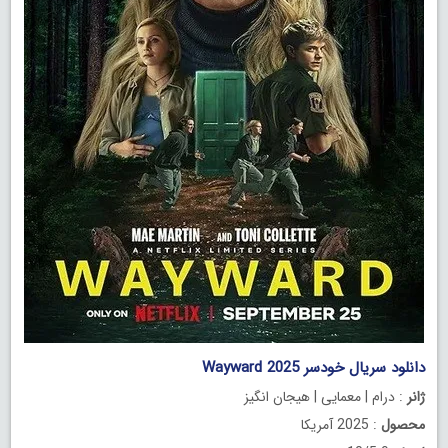
دانلود سریال خودسر Wayward 2025
ژانر
: درام | معمایی | هیجان انگیز
محصول
: 2025 آمریکا