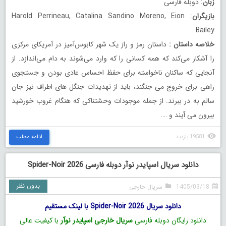
زبان
: دوبله فارسی
بازیگران
: Harold Perrineau, Catalina Sandino Moreno, Eion
Bailey
خلاصه داستان
:
داستان رمز و راز یک شهر کابوس‌آمیز در آمریکای مرکزی
را آشکار می‌کند که همه کسانی را که وارد می‌شوند به دام می‌اندازد. از
آنجایی که ساکنان ناخواسته برای حفظ احساس عادی بودن و جستجوی
راهی برای خروج می جنگند، باید از تهدیدات جنگل های اطراف نیز جان
سالم به در ببرند. از جمله موجودات وحشتناکی که هنگام غروب خورشید
بیرون می آیند و ….
19581 بازدید
ادامه مطلب
دانلود سریال اسپایدر نوآر دوبله فارسی Spider-Noir 2026
بدون نظر
1405/03/18
سریال خارجی
دانلود سریال Spider-Noir 2026 با لینک مستقیم
دانلود رایگان دوبله فارسی
سریال خارجی اسپایدر نوآر
با کیفیت عالی