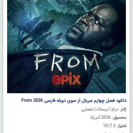
دانلود فصل چهارم سریال از سوی دوبله فارسی From 2026
ژانر
: درام | ترسناک | معمایی
محصول
: 2026 آمریکا
امتیاز
: 10/7.3