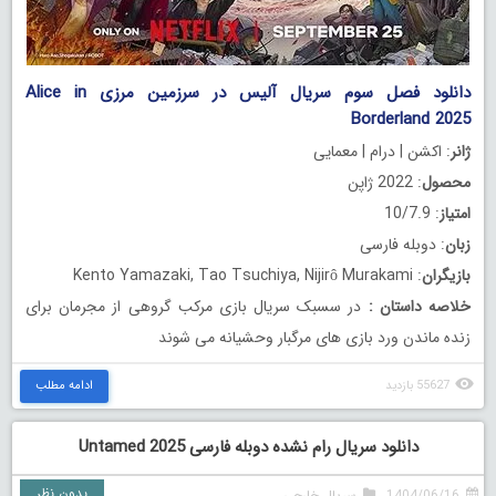
دانلود فصل سوم سریال آلیس در سرزمین مرزی Alice in
Borderland 2025
ژانر
: اکشن | درام | معمایی
محصول
: 2022 ژاپن
امتیاز
: 10/7.9
زبان
: دوبله فارسی
بازیگران
: Kento Yamazaki, Tao Tsuchiya, Nijirô Murakami
خلاصه داستان
:
در سسبک سریال بازی مرکب گروهی از مجرمان برای
زنده ماندن ورد بازی های مرگبار وحشیانه می شوند
55627 بازدید
ادامه مطلب
دانلود سریال رام نشده دوبله فارسی Untamed 2025
بدون نظر
1404/06/16
سریال خارجی