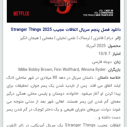
دانلود فصل پنجم سریال اتفاقات عجیب Stranger Things 2025
ژانر
: درام | فانتزی | ترسناک | علمی تخیلی | معمایی | هیجان انگیز
محصول
: 2025 آمریکا
امتیاز
: 10/8.7
زبان
: دوبله فارسی
بازیگران
: Millie Bobby Brown, Finn Wolfhard, Winona Ryder
خلاصه داستان
:
داستان سریال در دهه 80 میلادی در شهر ساحلی لانگ
ایلند اتفاق می افتد. پس از ناپدید شدن یک پسر جوان، تحقیقات برای
پیدا کردن او آغاز میشود. خانواده، دوستان و پلیس محلی همگی درگیر
معمای گم شدن این پسر هستند. اهالی شهر بعد از مدتی متوجه می
شوند دولت، نیروهای ماورای طبیعی و یک دختر کوچک در گم شدن پسر
دست داشته و …
اتفاقات عجیب Stranger Things یک سریال آمریکایی در ژانر اکشن،