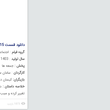
دانلود قسمت 15 (آخر) سریال گردن زنی
گروه فیلم
: اجتماع
سال تولید
: 1403
پخش :
جمعه ها
کارگردان
: سامان سا
بازیگران:
کیسان دیبا
خلاصه داستان :
دا
تغییر کرده و سبب 
1873 بازدید