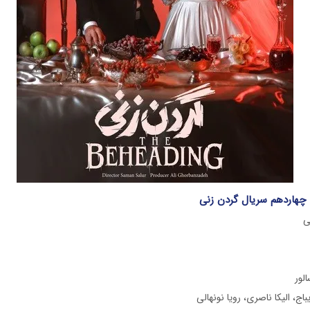
ی
لور
ج، الیکا ناصری، رویا نونهالی