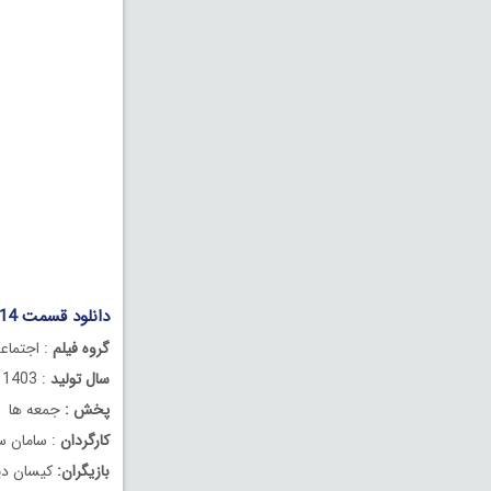
دانلود قسمت 14 چهاردهم سریال گردن زنی
گروه فیلم
: اجتماع
سال تولید
: 1403
پخش :
جمعه ها
کارگردان
: سامان سا
بازیگران:
کیسان دیبا