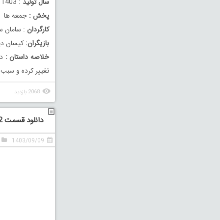
سال تولید
: 1403
پخش :
جمعه ها
کارگردان
: سامان سا
بازیگران:
کیسان دیبا
خلاصه داستان :
دا
تغییر کرده و سبب 
2068 بازدید
دانلود قسمت 12 دوازدهم سریال گردن زنی
1403/09/09