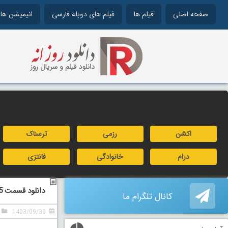
صفحه اصلی
فیلم ها
فیلم های دوبله فارسی
انیمیشن ها
اکشن
رزمی
ترسناک
درام
خانوادگی
فانتزی
دانلود قسمت 15 (آخر) سریال گردن زنی
کانال تلگرام ما
1403/09/30