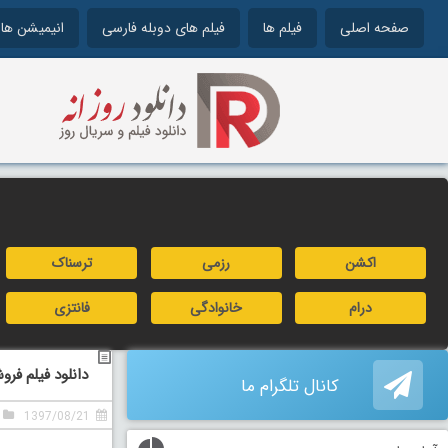
صفحه اصلی
فیلم ها
فیلم های دوبله فارسی
انیمیشن ها
اکشن
رزمی
ترسناک
درام
خانوادگی
فانتزی
دانلود فیلم فروشنده چینی 2017 دو
کانال تلگرام ما
1397/08/21