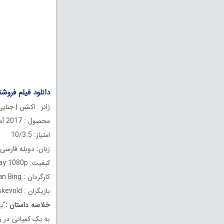
دانلود فیلم فروشنده چینی 7
ژانر : اکشن | جنایی
محصول : 2017 آمریکا
امتیاز: 10/3.5
زبان: دوبله فارسی
کیفیت: BluRay 1080p
کارگردان : Tan Bing
بازیگران : Dong-xue Li, Mike Tyson, Janicke Askevold
خلاصه داستان
:
“ی
به یک کمپانی در ر