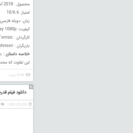
محصول : 2018 آمریکا
امتیاز: 10/6.6
زبان: دوبله فارسی
کیفیت: BluRay 1080p
کارگردان : Jeff Tomsic
بازیگران : Jeremy Renner, Ed Helms, Jake Johnson
خلاصه داستان
:
د
این تفاوت که محدو
8768 بازدید
دانلود فیلم قدرت شاهین sing 2014
1397/05/25