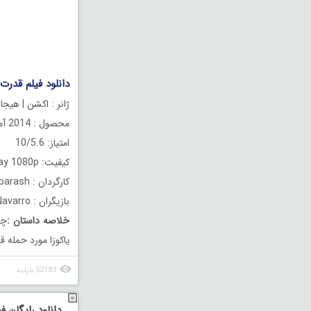
دانلود فیلم قدرت شاهین  Rising 2014
ژانر : اکشن | هیجان
محصول : 2014 آمریکا
امتیاز: 10/5.6
کیفیت: BluRay 1080p
کارگردان : Ernie Barbarash
بازیگران : Michael Jai White, Neal McDonough, Jimmy Navarro
خلاصه داستان
:
چپ
یاکوزا مورد حمله ق
52183 بازدید
دانلود رایگان فی