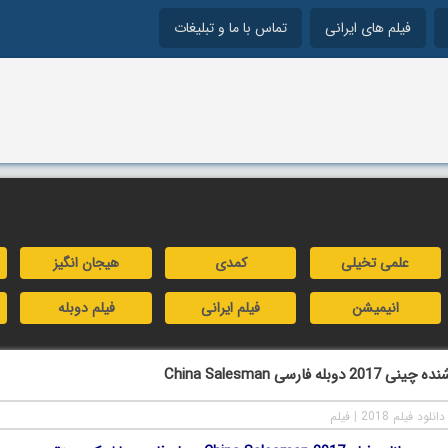
فیلم های ایرانی
تماس با ما و تبلیغات
علمی تخیلی
کمدی
هیجان انگیز
انیمیشن
فیلم ایرانی
فیلم دوبله
بله فارسی China Salesman
دانلود فیلم 2018
|
فیلم