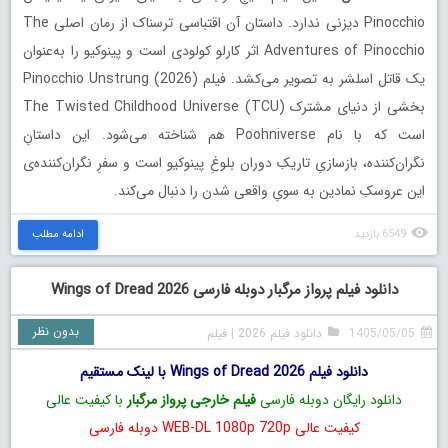
Pinocchio دیزنی ندارد. داستان آن اقتباسی ترسناک از رمان اصلی The
Adventures of Pinocchio اثر کارلو کولودی است و پینوکیو را به‌عنوان
یک قاتل اسلشر به تصویر می‌کشد. فیلم Pinocchio Unstrung (2026)
بخشی از دنیای مشترک The Twisted Childhood Universe (TCU)
است که با نام Poohniverse هم شناخته می‌شود. این داستانِ
نگران‌کننده، بازسازیِ تاریکِ دوران بلوغِ پینوکیو است و سفرِ نگران‌کننده‌ی
این عروسکِ نمادین به سویِ واقعی شدن را دنبال می‌کند.
6549 بازدید
ادامه مطلب
دانلود فیلم پرواز مرگبار دوبله فارسی Wings of Dread 2026
بدون نظر
1405/05/05
دانلود فیلم 2026
|
فیلم
دانلود فیلم Wings of Dread 2026 با لینک مستقیم
دانلود رایگان دوبله فارسی
فیلم خارجی پرواز مرگبار
با کیفیت عالی
کیفیت عالی WEB-DL 1080p 720p دوبله فارسی