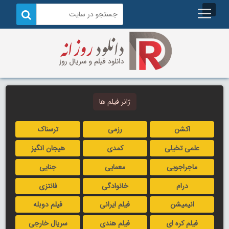
ژانر فیلم ها
اکشن
رزمی
ترسناک
علمی تخیلی
کمدی
هیجان انگیز
ماجراجویی
معمایی
جنایی
درام
خانوادگی
فانتزی
انیمیشن
فیلم ایرانی
فیلم دوبله
فیلم کره ای
فیلم هندی
سریال خارجی