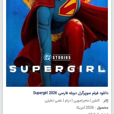
دانلود فیلم سوپرگرل دوبله فارسی Supergirl 2026
ژانر
: اکشن | ماجراجویی | درام | علمی تخیلی
محصول
: 2026 آمریکا