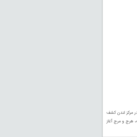
 مرکز لندن کشف
 هرج و مرج آغاز