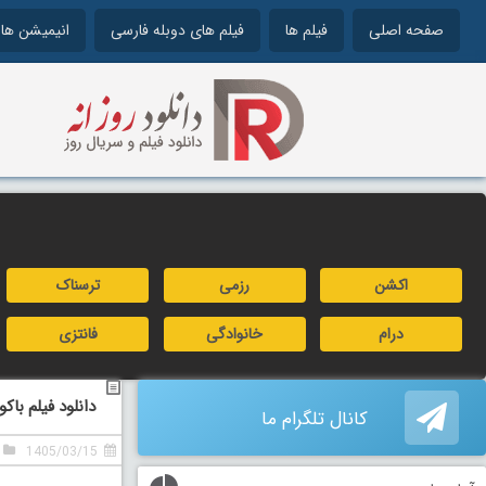
صفحه اصلی
فیلم ها
فیلم های دوبله فارسی
انیمیشن ها
اکشن
رزمی
ترسناک
درام
خانوادگی
فانتزی
دانلود فیلم باکودان د
کانال تلگرام ما
1405/03/15