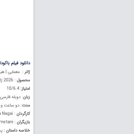
دانلود فیلم باکودان دوب
ژانر
: معمایی | هیج
محصول
: 2026 ژاپن
امتیاز
: 10/6.4
زبان
: دوبله فارسی
مدت
: دو ساعت و 16 دقیقه
کارگردان
: Akira Nagai
بازیگران
: Yuki Yamada, Sairi Itô, Shôta Sometani
خلاصه داستان
:
پس