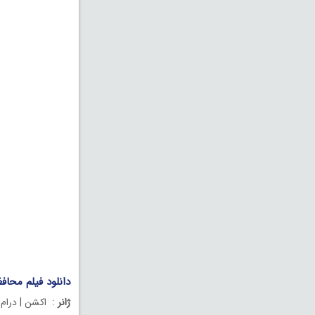
دانلود فیلم محافظ دوبله 
ژانر
: اکشن | درام |