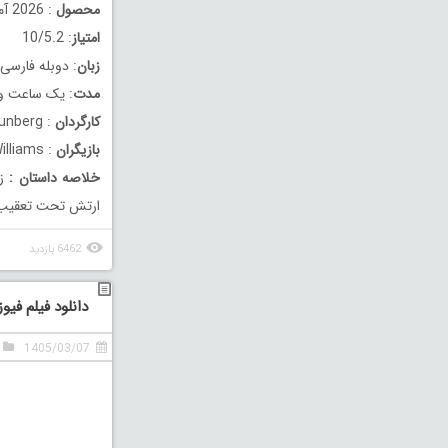
محصول
: 2026 آمریکا
امتیاز
: 10/5.2
زبان
: دوبله فارسی
مدت
: یک ساعت و 30 دقیق
کارگردان
: Adrian Grunberg
بازیگران
: Milla Jovovich, Isabel Myers, Shane Williams
خلاصه داستان
:
زن
ارتش تحت تعقیب اس
6462 بازدید
دانلود فیلم فیوز دوب
1405/03/07