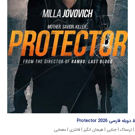
فارسی Protector 2026
 ترسناک | جنایی | هیجان انگیز | فانتزی | معمایی