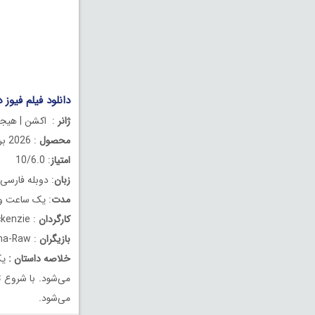
دانلود فیلم فیوز دوبله
ژانر
: اکشن | هیجان 
محصول
: 2026 بریتانیا
امتیاز
: 10/6.0
زبان
: دوبله فارسی
مدت
: یک ساعت و 36 دقیق
کارگردان
: David Mackenzie
بازیگران
: Syiah George, Matthew Earley, Gugu Mbatha-Raw
خلاصه داستان
:
یک
می‌شود. با شروع 
می‌شود.