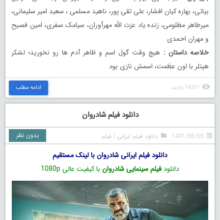
بیاتی، بهاره کیان افشار، علی تقی پور، ناهید مسلمی ، سعید امیر سلیمانی،
میرطاهر مظلومی، زنده ياد عزت الله مهرآوران، سیامک صفری، امین فصیح
و مهران احمدی
خلاصه داستان :
هیچ وقت گول اسم و ظاهر آدم ها رو نخورید؛ لشکر
هیتلر با اون عظمت، اسمش نازی بود
74211 بازدید
ادامه مطلب
دانلود فیلم شادروان
بدون نظر
1401/05/05
دانلود فیلم ایرانی
|
فیلم
دانلود فیلم ایرانی شادروان با لینک مستقیم
دانلود
فیلم سینمایی شادروان
با کیفیت عالی 1080p