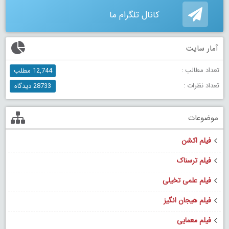
کانال تلگرام ما
آمار سایت
تعداد مطالب :
12,744 مطلب
تعداد نظرات :
28733 دیدگاه
موضوعات
فیلم اکشن
فیلم ترسناک
فیلم علمی تخیلی
فیلم هیجان انگیز
فیلم معمایی