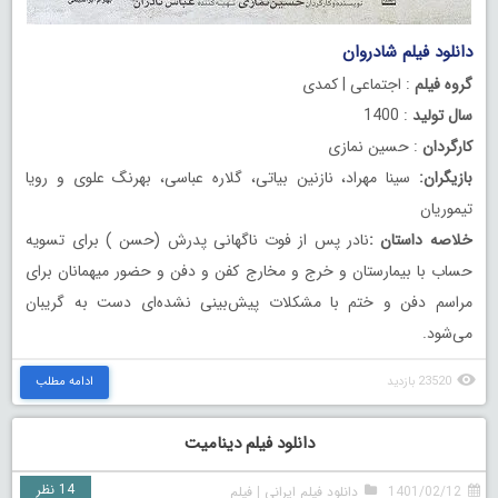
دانلود فیلم شادروان
رایگان
گروه فیلم
: اجتماعی | کمدی
سال تولید
: 1400
کارگردان
: حسین نمازی
بازیگران:
سینا مهراد، نازنین بیاتی، گلاره عباسی، بهرنگ علوی و رویا
تیموریان
خلاصه داستان :
نادر پس از فوت ناگهانی پدرش (حسن ) برای تسویه
حساب با بیمارستان و خرج و مخارج کفن و دفن و حضور میهمانان برای
مراسم دفن و ختم با مشکلات پیش‌بینی نشده‌ای دست به گریبان
می‌شود.
23520 بازدید
ادامه مطلب
دانلود فیلم دینامیت
14 نظر
1401/02/12
دانلود فیلم ایرانی
|
فیلم