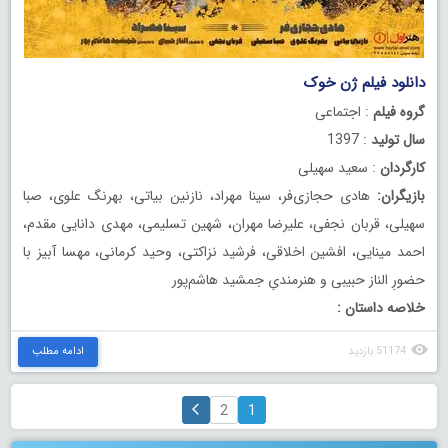
دانلود فیلم ژن خوک
گروه فیلم
: اجتماعی
سال تولید
: 1397
کارگردان
: سعید سهیلی
بازیگران:
هادی حجازی‌فر، سینا مهراد، نازنین بیاتی، بهرنگ علوی، صبا
سهیلی، قربان نجفی، علیرضا مهران، شهین تسلیمی، مهدی دانایی مقدم،
احمد مینایی، افشین اخلاقی، فرشید نزاکتی، وحید کرمانی، مهسا آبیز با
حضورِ الناز حبیبی و هنرمندیِ جمشید هاشم‌پور
خلاصه داستان :
51174 بازدید
ادامه مطلب
2
1