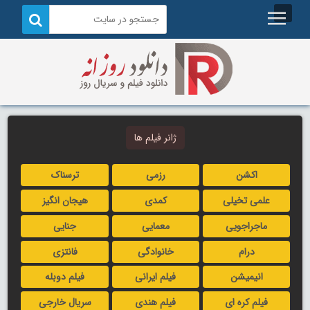
ژانر فیلم ها
اکشن
رزمی
ترسناک
علمی تخیلی
کمدی
هیجان انگیز
ماجراجویی
معمایی
جنایی
درام
خانوادگی
فانتزی
انیمیشن
فیلم ایرانی
فیلم دوبله
فیلم کره ای
فیلم هندی
سریال خارجی