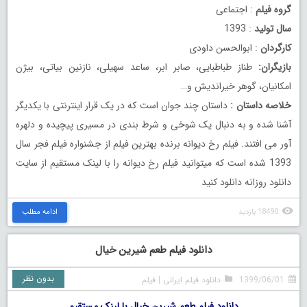
گروه فیلم
: اجتماعی
سال تولید
: 1393
کارگردان
: ابوالحسن داودی
بازیگران:
طناز طباطبایی، صابر ابر، ساعد سهیلی، نازنین بیاتی، بیژن
امکانیان، گوهر خیراندیش و…
خلاصه داستان :
داستان چند جوان است که در یک قرار اینترنتی با یکدیگر
آشنا شده و به دنبال یک شوخی و شرط بندی در مسیری پیچیده و دلهره
آور می افتند. فیلم رخ دیوانه برنده بهترین فیلم از جشنواره فیلم فجر سال
1393 شده است که میتوانید فیلم رخ دیوانه را با لینک مستقیم از سایت
دانلود روزانه دانلود کنید
18490 بازدید
ادامه مطلب
دانلود فیلم طعم شیرین خیال
بدون نظر
1399/06/01
دانلود فیلم ایرانی
|
فیلم
دانلود فیلم طعم شیرین خیال با لینک مستقیم