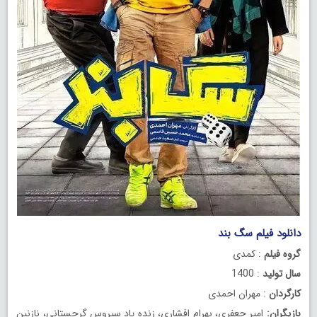
دانلود فیلم سگ بند
رایگان
گروه فیلم
: کمدی
سال تولید
: 1400
کارگردان
: مهران احمدی
بازیگران:
امیر جعفری، بهرام افشاری، زنده ياد سیروس گرجستانی، نازنین