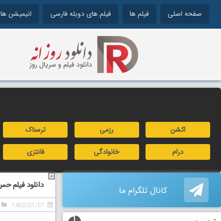
صفحه اصلی
فیلم ها
فیلم های دوبله فارسی
انیمیشن ها
اکشن
رزمی
ترسناک
درام
خانوادگی
فانتزی
دانلود فیلم ح
کانال تلگرام ما
1402/01/07