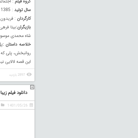
گروه فیلم
: اجتماع
سال تولید
: 1385
کارگردان
: فریدون 
بازیگران:
بیتا فرهی
شاه محمدی موسوی،
خلاصه داستان :
پل
روانبخش، پلی که 
این قصه لالایی ن
2897 بازدید
دانلود فیلم زیبا
1401/05/26