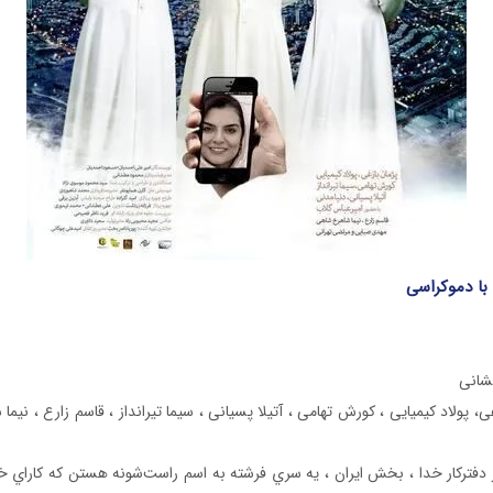
 با دموکراسی
رایگان
شانی
ی، پولاد کیمیایی ، کورش تهامی ، آتیلا پسیانی ، سیما تیرانداز ، قاسم زارع ، نیما
 دفتركار خدا ، بخش ايران ، يه سري فرشته به اسم راست‌شونه هستن كه كاراي خ