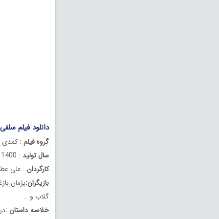
دانلود فیلم سلفی
گروه فیلم
: کمدی
سال تولید
: 1400
کارگردان
: علی عط
بازیگران:
پژمان بازغ
گلاب و …
خلاصه داستان :
در