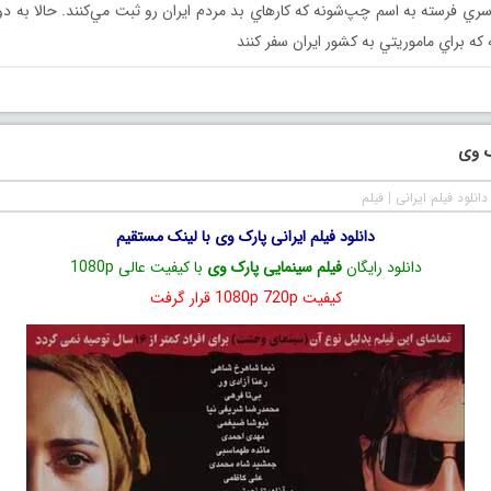
ري فرسته به اسم چپ‌شونه كه كارهاي بد مردم ايران رو ثبت مي‌كنند. حالا به دو ت
ه براي ماموريتي به كشور ايران سفر كنند
ک وی
دانلود فیلم ایرانی
|
فیلم
دانلود فیلم ایرانی پارک وی با لینک مستقیم
دانلود رایگان
فیلم سینمایی پارک وی
با کیفیت عالی 1080p
کیفیت 1080p 720p قرار گرفت