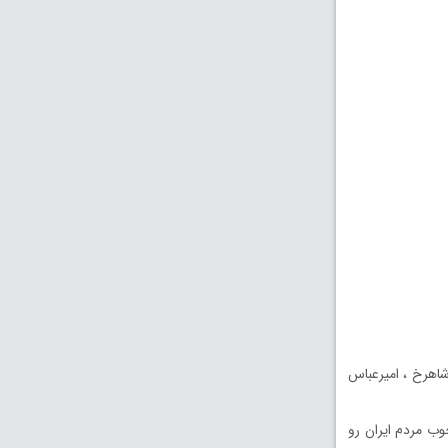
 شاهرخ ، امیرعباس
وب مردم ايران رو