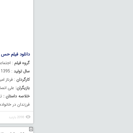
دانلود فیلم حس
گروه فیلم
: اجتماع
سال تولید
: 1395
کارگردان
: فرناز امی
بازیگران:
علی انصار
خلاصه داستان :
تر
فرزندان در خانواده 
2098 بازدید