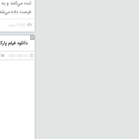
ثبت مي‌كنند و يه س
فرصت داده مي‌شه ك
17167 بازدید
دانلود فیلم پار
1401/06/16