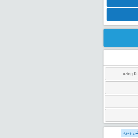
دانلود انیمیشن سیرک دیجیتال شگفت انگیز: آخرین عمل دوبله فارسی The Amazing Digital Circus: The Last Act 2026
یشن جدید