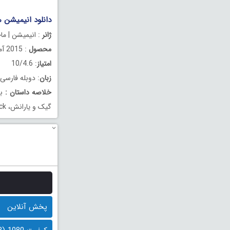
دانلود انیمیشن ماجراجو
ژانر
: انیمیشن | ما
محصول
: 2015 آمریکا
امتیاز
: 10/4.6
زبان
: دوبله فارسی
خلاصه داستان
:
بر
گیک و یارانش، Euri، Luck و Buffet یک عملیات ضد تهاجمی ماجراجویانه را در قطب جنوب راه‌اندازی می‌کنند.
پخش آنلاین