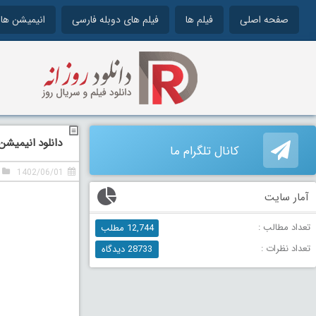
صفحه اصلی
فیلم ها
فیلم های دوبله فارسی
انیمیشن ها
دانلود انیمیشن ماجرا
کانال تلگرام ما
1402/06/01
آمار سایت
تعداد مطالب :
12,744 مطلب
تعداد نظرات :
28733 دیدگاه