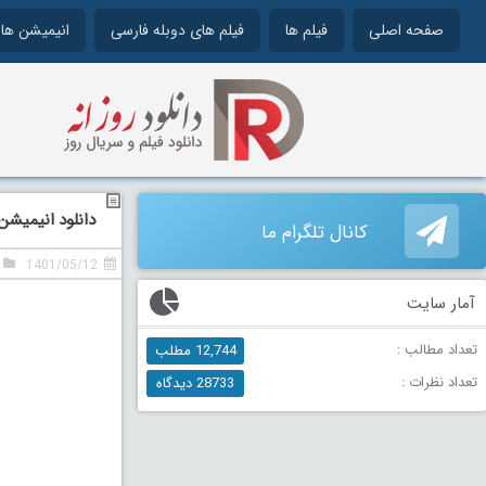
صفحه اصلی
فیلم ها
فیلم های دوبله فارسی
انیمیشن ها
دانلود انیمیشن سانت
کانال تلگرام ما
1401/05/12
آمار سایت
تعداد مطالب :
12,744 مطلب
تعداد نظرات :
28733 دیدگاه