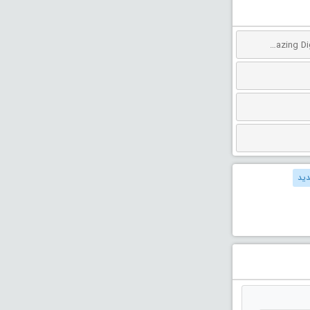
دانلود انیمیشن سیرک دیجیتال شگفت انگیز: آخرین عمل دوبله فارسی The Amazing Digital Circus: The Last Act 2026
دید