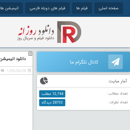
صفحه اصلی
فیلم ها
فیلم های دوبله فارسی
انیمیشن ها
دانلود انیمیشن ماهی آ
کانال تلگرام ما
1395/06/28
آمار سایت
تعداد مطالب :
12,744 مطلب
تعداد نظرات :
28733 دیدگاه