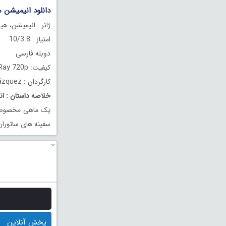
دانلود انیمیشن ماهی آرز
ژانر : انیمیشن، هی
امتیاز : 10/3.8
دوبله فارسی
کیفیت: BluRay 720p
کارگردان :
ázquez
خلاصه داستان
: ا
یک ماهی مخصوص هر
سفینه های ساتوران
پخش آنلاین