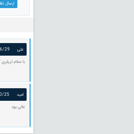
علی
6/29
با سلام تریلری 
امید
0/25
عالی بود