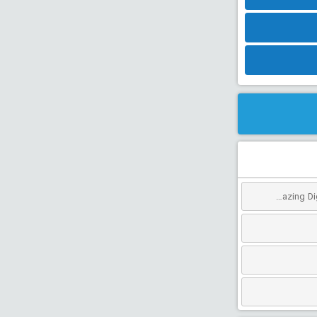
دانلود انیمیشن سیرک دیجیتال شگفت انگیز: آخرین عمل دوبله فارسی The Amazing Digital Circus: The Last Act 2026