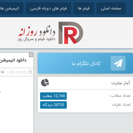
صفحه اصلی
فیلم ها
فیلم های دوبله فارسی
انیمیشن ها
دانلود انیمیشن دنیل ا
کانال تلگرام ما
1401/09/05
آمار سایت
د
تعداد مطالب :
12,744 مطلب
تعداد نظرات :
28733 دیدگاه