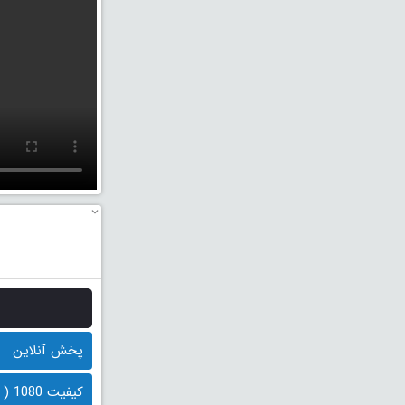
پخش آنلاین
کیفیت 1080 ( 400 مگابایت)