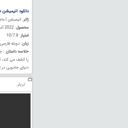
دانلود انیمیشن دنیل افس
ژانر
: انیمیشن | ما
محصول
: 2022 آمریکا
امتیاز
: 10/7.8
زبان
: دوبله فارسی
خلاصه داستان
:
جا
را کشف می کند، او
دنیای جادویی در 
تریلر