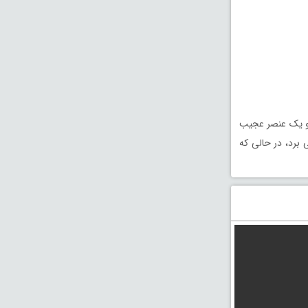
 او یک عنصر عجیب
 برد، در حالی که