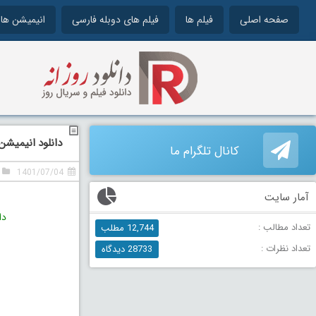
صفحه اصلی
فیلم ها
فیلم های دوبله فارسی
انیمیشن ها
دانلود انیمیشن من ه
کانال تلگرام ما
1401/07/04
آمار سایت
دا
تعداد مطالب :
12,744 مطلب
تعداد نظرات :
28733 دیدگاه