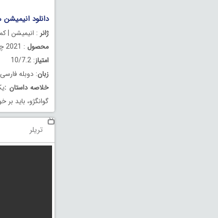
دانلود انیمیشن من همی
ژانر
: انیمیشن | کم
محصول
: 2021 چین
امتیاز
: 10/7.2
زبان
: دوبله فارسی
خلاصه داستان
:
یک
گوانگژو، باید بر 
تریلر