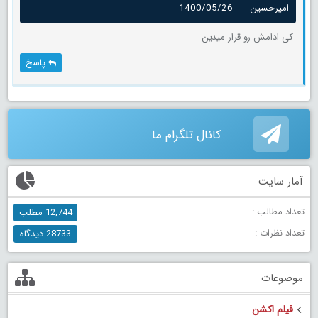
امیرحسین
1400/05/26
کی ادامش رو قرار میدین
پاسخ
کانال تلگرام ما
آمار سایت
تعداد مطالب :
12,744 مطلب
تعداد نظرات :
28733 دیدگاه
موضوعات
فیلم اکشن