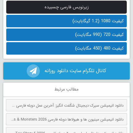
زیرنویس فارسی چسبیده
کیفیت 1080 (1.2 گیگابایت)
کیفیت 720 (990 مگابایت)
کیفیت 480 (450 مگابایت)
کانال تلگرام سایت دانلود روزانه
مطالب مرتبط
دانلود انیمیشن سیرک دیجیتال شگفت انگیز: آخرین عمل دوبله فارسی The Amazing Digital Circus: The Last Act 2026
دانلود انیمیشن مینیون‌ ها و هیولاها دوبله فارسی Minions & Monsters 2026