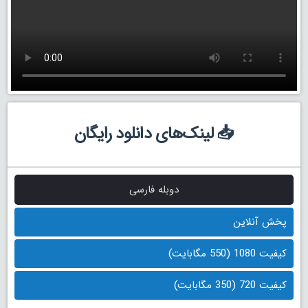
📥 لینک‌های دانلود رایگان
دوبله فارسی
پخش آنلاین
کیفیت 1080 (550 مگابایت)
کیفیت 720 (350 مگابایت)