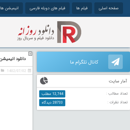
صفحه اصلی
فیلم ها
فیلم های دوبله فارسی
انیمیشن ها
دانلود انیمیشن حاشیه ا
کانال تلگرام ما
1402/07/02
آمار سایت
تعداد مطالب :
12,744 مطلب
تعداد نظرات :
28733 دیدگاه