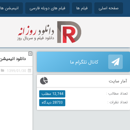
صفحه اصلی
فیلم ها
فیلم های دوبله فارسی
انیمیشن ها
دانلود انیمیشن ریو 2 دوبله فارسی 
کانال تلگرام ما
1399/01/30
آمار سایت
تعداد مطالب :
12,744 مطلب
تعداد نظرات :
28733 دیدگاه