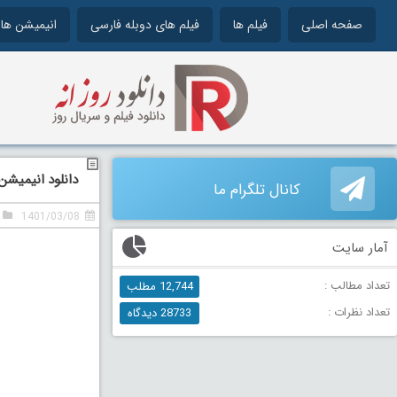
صفحه اصلی
فیلم ها
فیلم های دوبله فارسی
انیمیشن ها
دانلود انیمیشن پسران: شیط
کانال تلگرام ما
1401/03/08
آمار سایت
تعداد مطالب :
12,744 مطلب
تعداد نظرات :
28733 دیدگاه