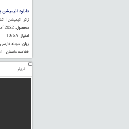
دانلود انیمیشن پسران: شیطانی
ژانر
: انیمیشن | اک
محصول
: 2022 آمریکا
امتیاز
: 10/6.9
زبان
: دوبله فارسی
خلاصه داستان
:
اس
تریلر