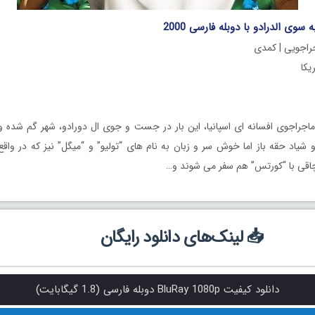
سوی الدرادو با دوبله فارسی 2000
جراجویی | کمدی
اجراجوی افسانه ای اسپانیا، این بار در جست و جوی ال دورادو، شهر گم شده و
یاد حقه باز اما خوش سر و زبان به نام های “تولیو” و “میگل” نیز که در واقع
چاقی با “کورتس” هم سفر می شوند و…
📥 لینک‌های دانلود رایگان
دانلود کیفیت BluRay 1080p دوبله فارسی (1.8 گیگابایت)