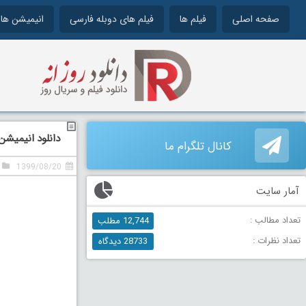
صفحه اصلی
فیلم ها
فیلم های دوبله فارسی
انیمیشن ها
دانلود انیمیشن به سوی ا
کانال تلگرام ما
1399/08/20
آمار سایت
تعداد مطالب :
12,744 مطلب
تعداد نظرات :
28733 دیدگاه