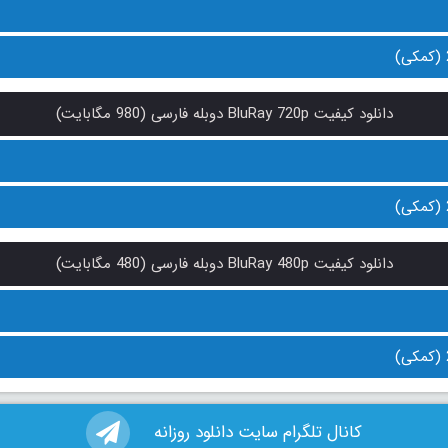
دانلود کیفیت BluRay 720p دوبله فارسی (980 مگابایت)
دانلود کیفیت BluRay 480p دوبله فارسی (480 مگابایت)
کانال تلگرام سایت دانلود روزانه