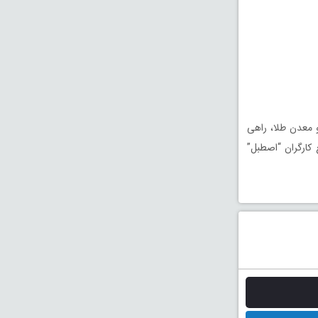
 معدن طلا، راهی
 کارگران “اصطبل”