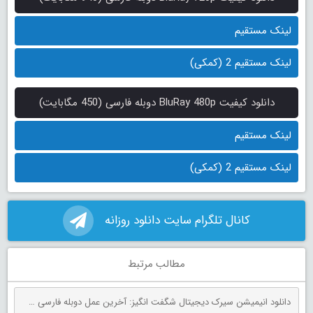
لینک مستقیم
لینک مستقیم 2 (کمکی)
دانلود کیفیت BluRay 480p دوبله فارسی (450 مگابایت)
لینک مستقیم
لینک مستقیم 2 (کمکی)
کانال تلگرام سایت دانلود روزانه
مطالب مرتبط
دانلود انیمیشن سیرک دیجیتال شگفت انگیز: آخرین عمل دوبله فارسی The Amazing Digital Circus: The Last Act 2026