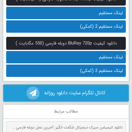
لینک مستقیم
لینک مستقیم 2 (کمکی)
دانلود کیفیت BluRay 720p دوبله فارسی (550 مگابایت )
لینک مستقیم
لینک مستقیم 2 (کمکی)
کانال تلگرام سایت دانلود روزانه
مطالب مرتبط
دانلود انیمیشن سیرک دیجیتال شگفت انگیز: آخرین عمل دوبله فارسی The Amazing Digital Circus: The Last Act 2026