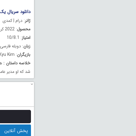
دانلود سریال یک خواستگار
ژانر
: درام | کمدی
محصول
: 2022 کره جنوبی
امتیاز
: 10/8.1
زبان
: دوبله فارسی
بازیگران
: Ahn Hyo-Seop, Se-Jeong Kim, Min-Kyu Kim
خلاصه داستان
:
ها
شد که او مدیر عام
پخش آنلاین