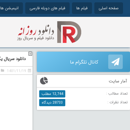
صفحه اصلی
فیلم ها
فیلم های دوبله فارسی
انیمیشن ها
دانلود سریال یک خواست
کانال تلگرام ما
1401/11/19
آمار سایت
تعداد مطالب :
12,744 مطلب
تعداد نظرات :
28733 دیدگاه