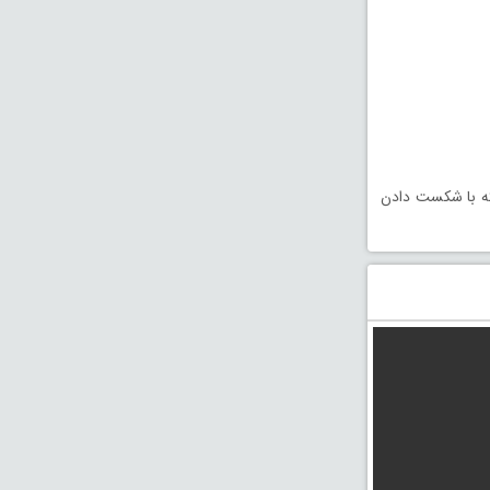
 محوریت ماجراهای Aang و دوستانش که با شکست دادن