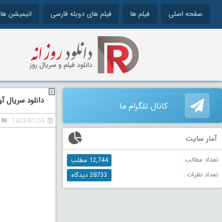
صفحه اصلی
فیلم ها
فیلم های دوبله فارسی
انیمیشن ها
دانلود سریال آواتار دوبله فارس
کانال تلگرام ما
1403/01/09
آمار سایت
تعداد مطالب :
12,744 مطلب
تعداد نظرات :
28733 دیدگاه