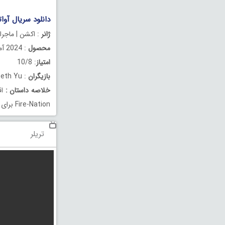
دانلود سریال آواتار: آخرین باد ا
ژانر
: اکشن | ماجراج
محصول
: 2024 آمریکا
امتیاز
: 10/8
بازیگران
: Tamlyn Tomita , Daniel Dae Kim , Elizabeth Yu
خلاصه داستان
:
Fire-Nation برای نجات جهان مبارزه می کنند.
تریلر