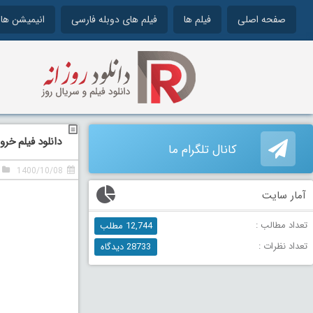
صفحه اصلی
فیلم ها
فیلم های دوبله فارسی
انیمیشن ها
دانلود فیلم خرو
کانال تلگرام ما
1400/10/08
آمار سایت
تعداد مطالب :
12,744 مطلب
تعداد نظرات :
28733 دیدگاه