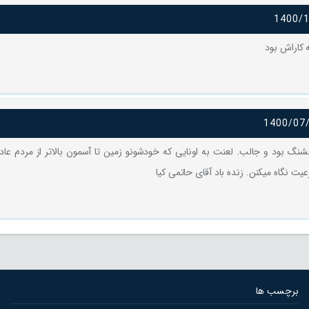
1400/
 کاراش بود
1400/07
گ بود و جالب. لعنت به اونایی که خودشونو زمین تا آسمون بالاتر از مردم عاد
ت نگاه میکنن. زنده باد آقای حاتمی کیا
برچسب ها