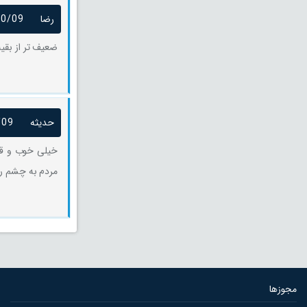
رضا
10/09
ضعیف تر از بقیه
حدیثه
/09
خیلی خوب و قشن
مردم به چشم رعی
مجوزها