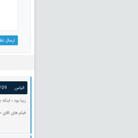
الیاس
/09
زیبا بود ؛ اینک
فیلم های اقای 