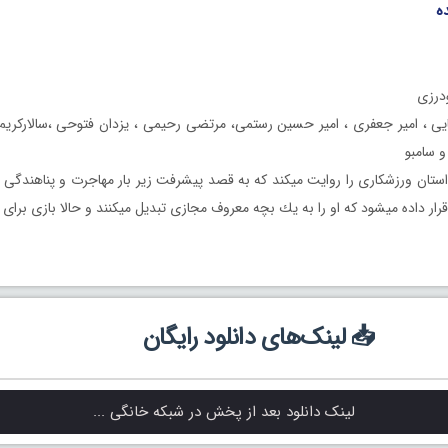
ه
درزى
ى ، امير جعفرى ، امير حسين رستمى، مرتضى رحيمى ، يزدان فتوحى ،سالارکریم 
 سامبو
ستان ورزشكارى را روايت ميكند كه به قصد پيشرفت زير بار مهاجرت و پناهندگى مي
قرار داده ميشود كه او را به يك بچه معروف مجازى تبديل ميكنند و حالا بازى برا
📥 لینک‌های دانلود رایگان
لینک دانلود بعد از پخش در شبکه خانگی ...