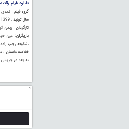
دانلود فیلم رقصند
گروه فیلم
: کمدی
سال تولید
: 1399
کارگردان
: بهمن گو
بازیگران:
امين حياي
،شکوفه رجب زاده و
خلاصه داستان :
دا
به بعد در جريانى 