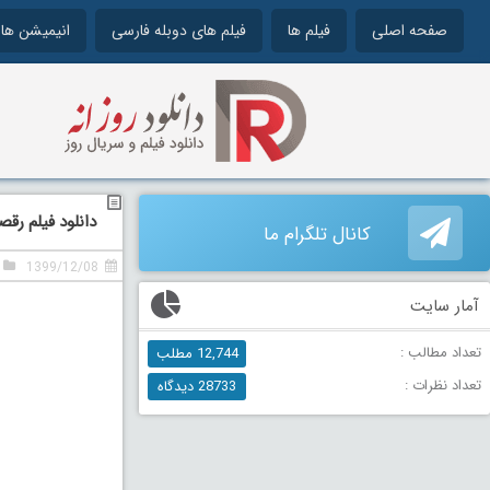
صفحه اصلی
فیلم ها
فیلم های دوبله فارسی
انیمیشن ها
دانلود فیلم رقص
کانال تلگرام ما
1399/12/08
آمار سایت
تعداد مطالب :
12,744 مطلب
تعداد نظرات :
28733 دیدگاه