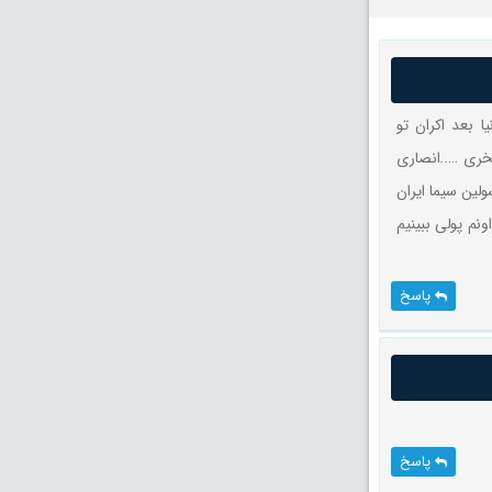
مده ..تودنیا بعد اکران تو
ونم رایگان میاد حالا تو ایران بعدش باید با کفیت 720پولی بخری …..انصاری
لین سیما ایران
م این فیلمها پخش شده ولی درایران ما باید 3سال یعد اونم پولی ببینیم
پاسخ
پاسخ