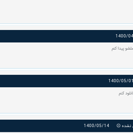
1400/0
لشو پیدا کنم
1400/05/0
نلود کنم
نشده ☹️
1400/05/14