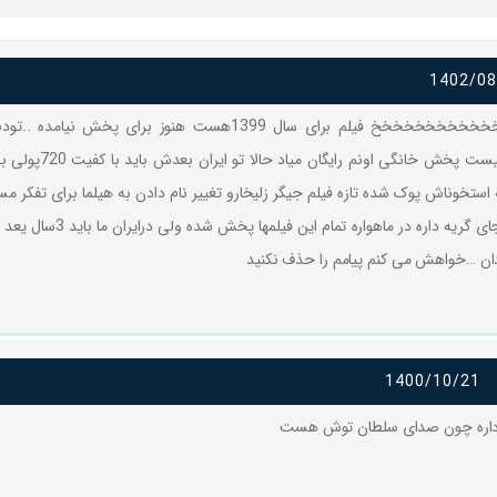
1402/08
خخخخخخخخخخخخخخخخخخخخ فیلم برای سال 1399هست هنوز برای پخش نیا
45روز بعد در لیست پخش خانگی ا
تخوناش پوک شده تازه فیلم جیگر زلیخارو تغییر نام دادن به هیلما برای تفکر مسو
متاسف هستم جای گریه داره در ماهواره تما
دان …خواهش می کنم پیامم را حذف نکنید
1400/10/21
 داره چون صدای سلطان توش هست