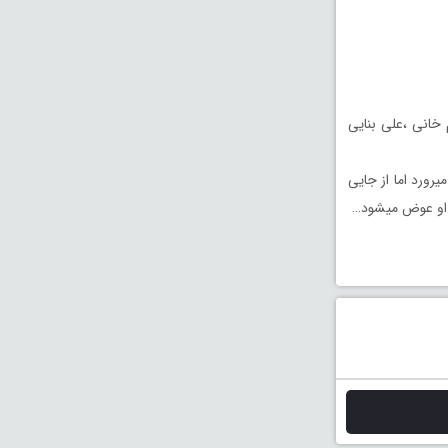
خانی ،علی بنایی
رورد اما از جايى
ى او عوض ميشود…