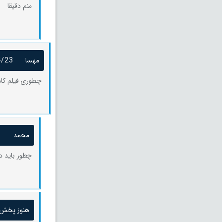
منم دقیقا
مهسا
4/23
چطوری فیلم کام
محمد
1
چطور باید دا
هنوز پخش 