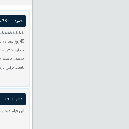
حمید
/23
خدارحمتش کنه اس
.لعنت براین دز
عشق سلطان
این فیلم دیدن