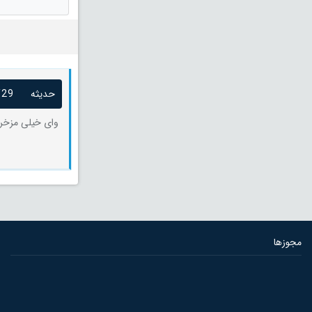
حدیثه
/29
وای خیلی مزخر
مجوزها