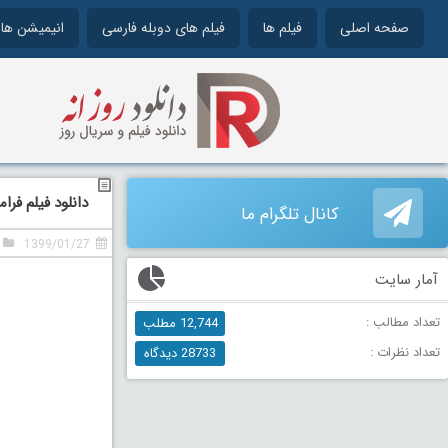
صفحه اصلی
فیلم ها
فیلم های دوبله فارسی
انیمیشن ها
دانلود فیلم فرا
کانال تلگرام ما
1399/01/27
آمار سایت
تعداد مطالب :
12,744 مطلب
تعداد نظرات :
28733 دیدگاه