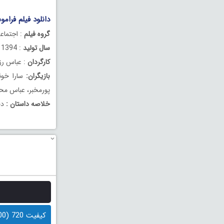
دانلود فیلم فرام
گروه فیلم
: اجتماع
سال تولید
: 1394
کارگردان
: عباس ر
بازیگران:
سارا خوئ
پورمخبر، عباس مح
خلاصه داستان :
دخ
کیفیت 720 (500 مگابایت)