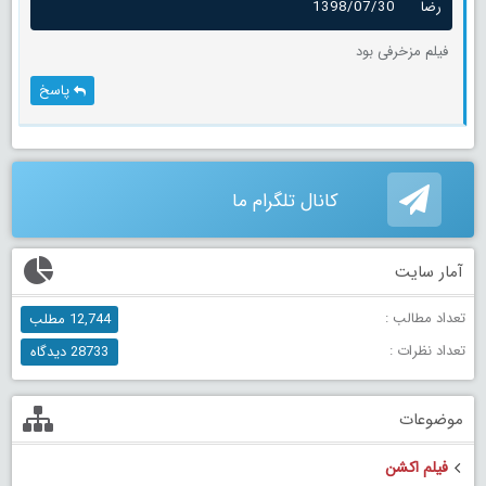
رضا
1398/07/30
فیلم مزخرفی بود
پاسخ
کانال تلگرام ما
آمار سایت
تعداد مطالب :
12,744 مطلب
تعداد نظرات :
28733 دیدگاه
موضوعات
فیلم اکشن