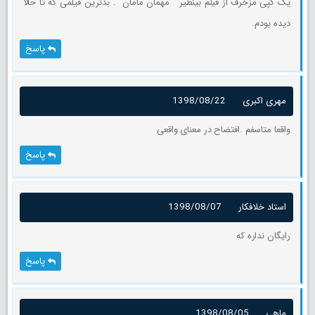
یک کپی مزخرف از فیلم بینظیر ” مهمان مامان “. بدترین فیلمی که تا حالا
دیده بودم.
پاسخ
مهری اکبری
1398/08/22
واقعا متاسفم .افتضاح در معنای واقعی
پاسخ
استاد خلافکار
1398/08/07
رایگان نداره که
پاسخ
ماهی
1398/08/05