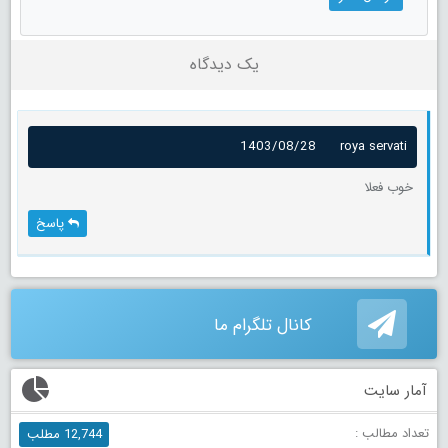
یک دیدگاه
1403/08/28
roya servati
خوب فعلا
پاسخ
کانال تلگرام ما
آمار سایت
تعداد مطالب :
12,744 مطلب