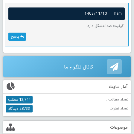
1403/11/10
ham
کیفیت صدا مشکل دارد
پاسخ
کانال تلگرام ما
آمار سایت
تعداد مطالب :
12,744 مطلب
تعداد نظرات :
28733 دیدگاه
موضوعات