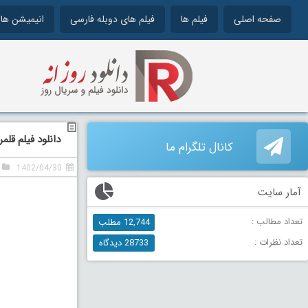
صفحه اصلی
فیلم ها
فیلم های دوبله فارسی
انیمیشن ها
دانلود فیلم قلمرو ممنوعه د
کانال تلگرام ما
1402/04/30
آمار سایت
تعداد مطالب :
12,744 مطلب
تعداد نظرات :
28733 دیدگاه