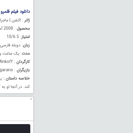
دانلود فیلم قلمرو ممنوعه دوب
ژانر
: اکشن | ماجرا
محصول
: 2008 آمریکا
امتیاز
: 10/6.5
زبان
: دوبله فارسی
مدت
: یک ساعت و 21 دقیق
کارگردان
: Rob Minkoff
بازیگران
: Jackie Chan , Jet Li , Michael Angarano
خلاصه داستان
:
یک
کند. در آنجا او ب