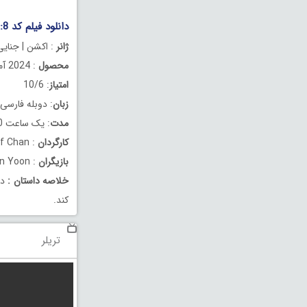
دانلود فیلم کد 8: قسمت دوم دوبله فارسی Code 8: Part 2 2024
ژانر
: اکشن | جنایی 
محصول
: 2024 آمریکا
امتیاز
: 10/6
زبان
: دوبله فارسی
مدت
: یک ساعت 40 دقیقه
کارگردان
: Jeff Chan
بازیگران
: Robbie Amell , Stephen Amell , Jean Yoon
خلاصه داستان
:
دخ
کند.
تریلر