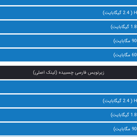
زیرنویس فارسی چسبیده (لینک اصلی)