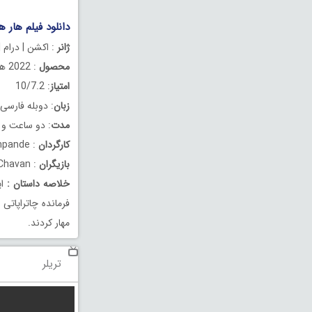
دانلود فیلم هار هار مهادف
ژانر
: اکشن | درام 
محصول
: 2022 هند
امتیاز
: 10/7.2
زبان
: دوبله فارسی
مدت
: دو ساعت و 34 دقیقه
کارگردان
: Abhijeet Shirish Deshpande
بازیگران
: Sharad Kelkar, Subodh Bhave, Nitish Chavan
خلاصه داستان
:
مهار کردند.
تریلر