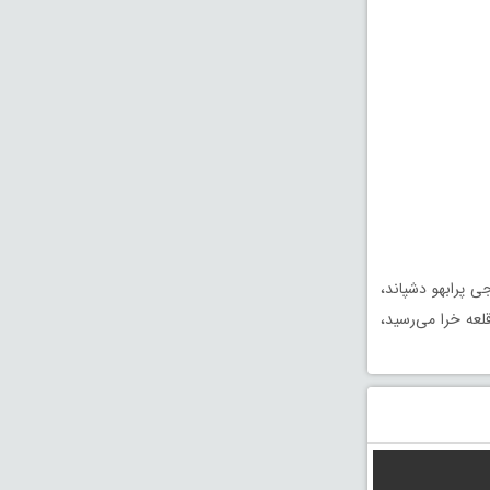
 تنها 300 سرباز به رهبری باجی پرابهو دشپاند،
واجی به امن قلعه خرا می‌رسید،