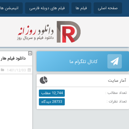
صفحه اصلی
فیلم ها
فیلم های دوبله فارسی
انیمیشن ها
دانلود فیلم هار هار مها
کانال تلگرام ما
1401/12/03
آمار سایت
تعداد مطالب :
12,744 مطلب
تعداد نظرات :
28733 دیدگاه