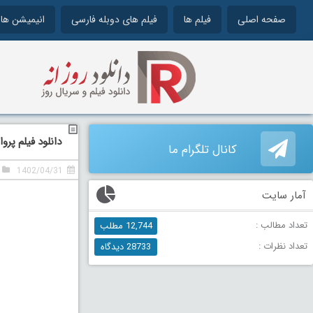
صفحه اصلی
فیلم ها
فیلم های دوبله فارسی
انیمیشن ها
دانلود فیلم پرواز دوبله 
کانال تلگرام ما
1402/04/31
آمار سایت
تعداد مطالب :
12,744 مطلب
تعداد نظرات :
28733 دیدگاه