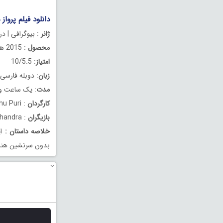
دانلود فیلم پرواز دوبله فا
ژانر
: بیوگرافی | در
محصول
: 2015 هند
امتیاز
: 10/5.5
زبان
: دوبله فارسی
مدت
: یک ساعت و 59 دقیق
کارگردان
: Vibhu Puri
بازیگران
: Naman Jain , Mithun Chakraborty , Samir Chandra
خلاصه داستان
:
ای
بدون سرنشین هند را سا