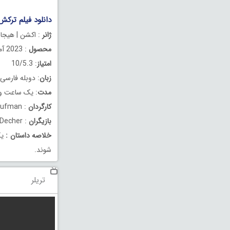
دانلود فیلم ترکش دوبله 
ژانر
: اکشن | هیجان
محصول
: 2023 آمریکا
امتیاز
: 10/5.3
زبان
: دوبله فارسی
مدت
: یک ساعت و 24 دقیق
کارگردان
: William Kaufman
بازیگران
: Jason Patric , Cam Gigandet , Teresa Decher
خلاصه داستان
:
یک
شوند.
تریلر