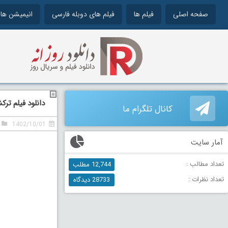
صفحه اصلی
فیلم ها
فیلم های دوبله فارسی
انیمیشن ها
دانلود فیلم ترکش دوبل
کانال تلگرام ما
1402/10/01
آمار سایت
تعداد مطالب :
12,744 مطلب
تعداد نظرات :
28733 دیدگاه