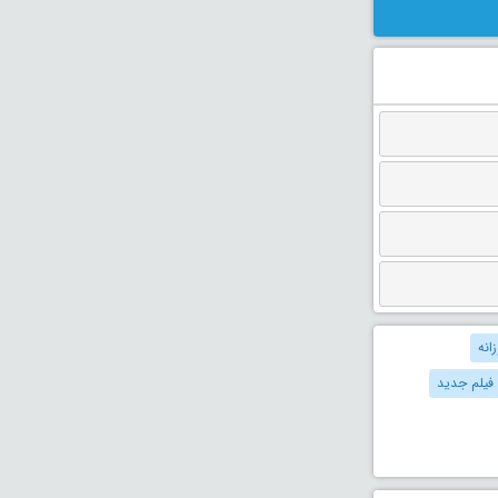
انه
 فیلم جدید