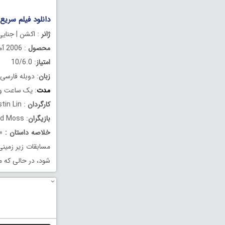
دانلود فیلم سریع و خشن 3 دوبله فارسی kyo Drift 2006
ژانر
: اکشن | جنایی
محصول
: 2006 آمریکا
امتیاز
: 10/6.0
زبان
: دوبله فارسی
مدت
: یک ساعت و 28 دقیق
کارگردان
: Justin Lin
بازیگران
: Lucas Black, Zachery Ty Bryan, Shad Moss
خلاصه داستان
:
«س
مسابقات زیر زمین
شود، در حالی که م