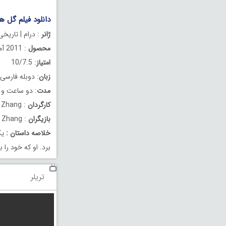
دانلود فیلم گل های جنگ دو
ژانر
: درام | تاریخی
محصول
: 2011 آمریکا
امتیاز
: 10/7.5
زبان
: دوبله فارسی
مدت
: دو ساعت و 2 دقیقه
کارگردان
: Yimou Zhang
بازیگران
: Christian Bale, Ni Ni, Xinyi Zhang
خلاصه داستان
:
برد. او که خود را
تریلر