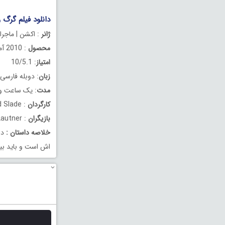
دانلود فیلم گرگ و میش 3 دوبله فارسی ipse 2010
ژانر
: اکشن | ماجرا
محصول
: 2010 آمریکا
امتیاز
: 10/5.1
زبان
: دوبله فارسی
مدت
: یک ساعت و 38 دقیق
کارگردان
: David Slade
بازیگران
: Kristen Stewart , Robert Pattinson , Taylor Lautner
خلاصه داستان
:
در
اش است و باید بی