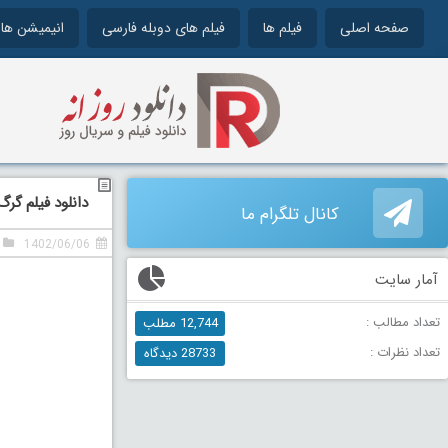
صفحه اصلی
فیلم ها
فیلم های دوبله فارسی
انیمیشن ها
دانلود فیلم گرگ و میش 3 دوبله فارسی  2010
کانال تلگرام ما
1402/06/06
آمار سایت
تعداد مطالب :
12,744 مطلب
تعداد نظرات :
28733 دیدگاه