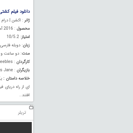
دانلود فیلم کشتی ایندیانا دوبله ف
ژانر
: اکشن | درام |
محصول
: 2016 آمریکا
امتیاز
: 10/5.2
زبان
: دوبله فارسی
مدت
: دو ساعت و 2 دقیقه
کارگردان
: Mario Van Peebles
بازیگران
: Nicolas Cage, Tom Sizemore, Thomas Jane
خلاصه داستان
:
یک
افتند…
تریلر