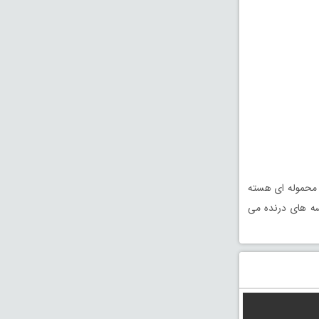
ن محموله ای هسته
اما آنها 5 روز در دریا به دام کوسه های درنده می