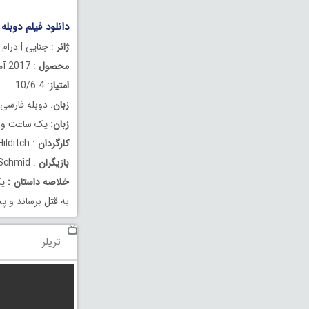
دانلود فیلم دوبله فارسی
ژانر
: جنایی | درام 
محصول
: 2017 آمریکا
امتیاز
: 10/6.4
زبان
: دوبله فارسی
زبان
: یک ساعت و 38 دقیقه
کارگردان
: Zak Hilditch
بازیگران
: Thomas Jane, Molly Parker, Dylan Schmid
خلاصه داستان
:
به قتل برساند و پس
تریلر