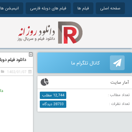
صفحه اصلی
فیلم ها
فیلم های دوبله فارسی
انیمیشن ها
دانلود فیلم دوبله فار
کانال تلگرام ما
1402/01/07
آمار سایت
دا
تعداد مطالب :
12,744 مطلب
تعداد نظرات :
28733 دیدگاه